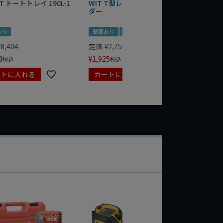
T トートトレイ 190L-1
WIT T型レンチマグネットホル
WERA
ダー
Bottle 
あり
動画あり
夏セール
定価
¥
1,
¥
1,485
¥
8,404
定価
¥
2,750
3
¥
1,925
税込
税込
ートに入れる
カートに入れる
カート