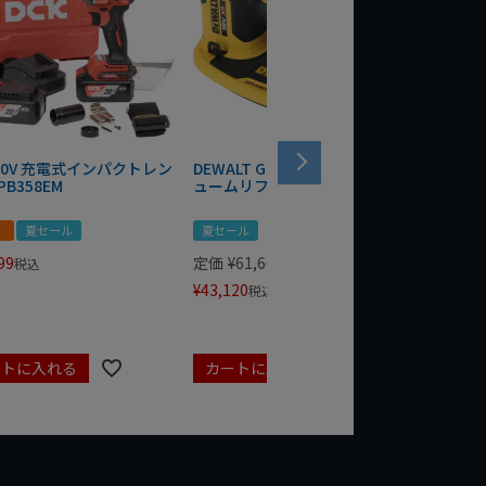
 20V 充電式インパクトレン
DEWALT GRABO 18V電動バキ
WIT/ST
PB358EM
ュームリフター DCE590N-XJ
ンチ 75
！
夏セール
夏セール
夏セール
99
定価
¥
61,600
定価
¥
24
税込
¥
43,120
¥
17,479
税込
ートに入れる
カートに入れる
カート