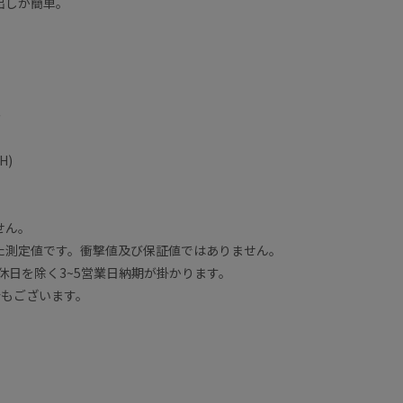
出しが簡単。
ー
H)
せん。
た測定値です。衝撃値及び保証値ではありません。
休日を除く3~5営業日納期が掛かります。
合もございます。