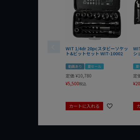
WIT 1/4dr 20pcスタビーソケッ
WI
ト&ビットセット WIT-10002
シ
動画あり
夏セール
夏
定価
¥
10,780
定
¥
5,500
¥
20
税込
カートに入れる