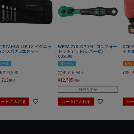
T/STAHLWILLE 12-イグニッ
WERA ZYKLOP 1/4" コンフォー
DCK
ョンスパナ 5本セット
トラチェット(レバー式)
チ KD
005600
セール
夏セール
NEW
価
¥
29,590
定価
¥
16,940
¥
28,1
,713
¥
12,705
税込
税込
残りわずか
カートに入れる
カートに入れる
カ