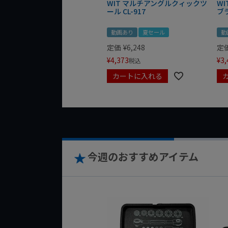
WIT マルチアングルクィックツ
W
ール CL-917
ブ
動画あり
夏セール
動
定価
¥
6,248
定
¥
4,373
¥
3,
税込
カートに入れる
今週のおすすめアイテム