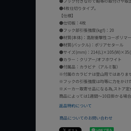
●フック付きなので鞄等の取付けや取
●4枚仕切りタイプ。
【仕様】
●仕切板：4枚
●フック部引張強度(kgf)：20
●材質(本体)：高耐衝撃性コーポリマ
●材質(バックル)：ポリアセタール
●サイズ(mm)：214(L)×105(W)×35(
●カラー：クリアー/オフホワイト
●付属品：カラビナ（アルミ製）
※付属のカラビナは登山用ではありま
※フックの引張強度は均等に力をかけ
※メーカー取寄せ品になる為,ストア定
商品によっては1週間～10日掛かる場
返品特約について
商品についてのお問い合わせ