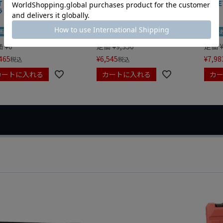
IT マグネットツールマット
クニペックス コブラ クイック
HAZE
ラック
セット 8721-250 KNIPEX
画あり
夏セール
動画あり
夏セール
動画
価
¥
0
定価
¥
9,350
定価
465
¥
6,545
¥
7,98
税込
税込
カートに入れる
カートに入れる
カ