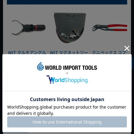
WIT マルチアングル
WIT マグネットツー
クニペックス コブラ
クィックツール CL-
ルマット ブラック
クイックセット
917
8721-250 KNIPEX
動画あり
夏セール
動画あり
夏セール
動画あり
夏セール
定価
¥
6,248
定価
¥
0
定価
¥
9,350
¥
4,373
¥
3,465
¥
6,545
税込
税込
税込
カートに入れる
カートに入れる
カートに入れる