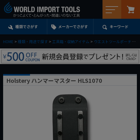
メニュー
種類でさがす
メーカーでさがす
キーワード
HOME
種類・用途で探す
工具箱・収納アイテム
ウエストツールポーチ
H
Holstery ハンマーマスター HLS1070