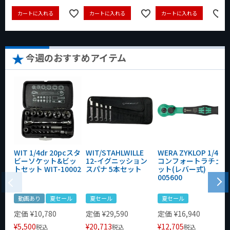
カートに入れる
カートに入れる
カートに入れる
今週のおすすめアイテム
WIT 1/4dr 20pcスタ
WIT/STAHLWILLE
WERA ZYKLOP 1/4"
ビーソケット&ビッ
12-イグニッション
コンフォートラチェ
トセット WIT-10002
スパナ 5本セット
ット(レバー式)
005600
動画あり
夏セール
夏セール
夏セール
定価
¥
10,780
定価
¥
29,590
定価
¥
16,940
¥
5,500
¥
20,713
¥
12,705
税込
税込
税込