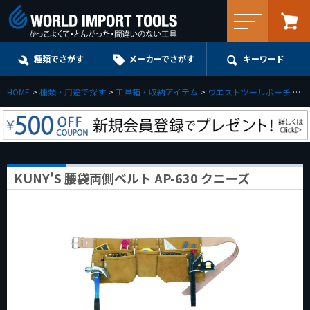
メニュー
種類でさがす
メーカーでさがす
キーワード
HOME
種類・用途で探す
工具箱・収納アイテム
ウエストツールポーチ
K
KUNY'S 腰袋両側ベルト AP-630 クニーズ