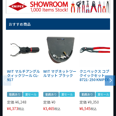
おすすめ商品
WIT マルチアングル
WIT マグネットツー
クニペックス コブラ
クィックツール CL-
ルマット ブラック
クイックセット
917
8721-250 KNIPEX
動画あり
夏セール
動画あり
夏セール
動画あり
夏セール
定価
¥
6,248
定価
¥
0
定価
¥
9,350
¥
4,373
¥
3,465
¥
6,545
税込
税込
税込