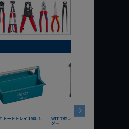
T トートトレイ 190L-1
WIT T型レンチマグネットホル
WERA
ダー
Bottle 