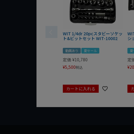
WIT 1/4dr 20pcスタビーソケッ
WI
ト&ビットセット WIT-10002
シ
動画あり
夏セール
夏
定価
¥
10,780
定
¥
5,500
¥
20
税込
カートに入れる