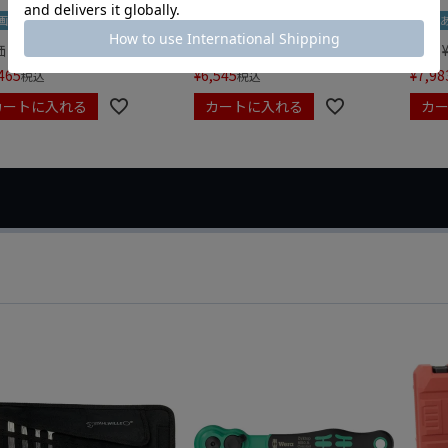
画あり
夏セール
動画あり
夏セール
動画
価
¥
0
定価
¥
9,350
定価
465
¥
6,545
¥
7,98
税込
税込
カートに入れる
カートに入れる
カ