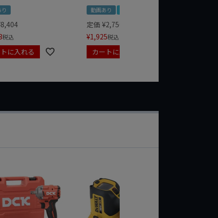
あり
動画あり
夏セール
定価
¥
1,
¥
1,485
¥
8,404
定価
¥
2,750
3
¥
1,925
税込
税込
ートに入れる
カートに入れる
カート