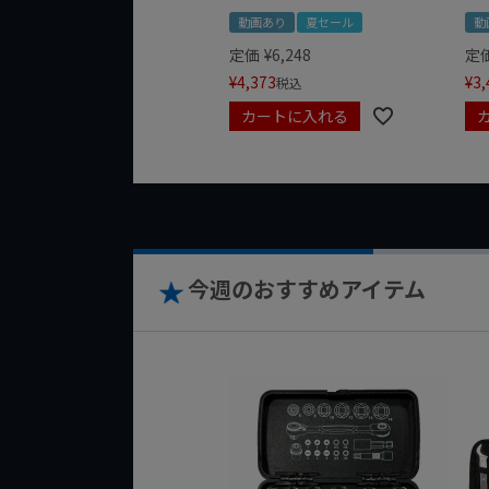
動画あり
夏セール
動
定価
¥
6,248
定
¥
4,373
¥
3,
税込
カートに入れる
今週のおすすめアイテム