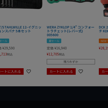
T/STAHLWILLE 12-イグニッ
WERA ZYKLOP 1/4" コンフォー
DCK
ョンスパナ 5本セット
トラチェット(レバー式)
チ KD
005600
セール
夏セール
NEW
価
¥
29,590
定価
¥
16,940
¥
28,1
,713
¥
12,705
税込
税込
残りわずか
カートに入れる
カートに入れる
カ