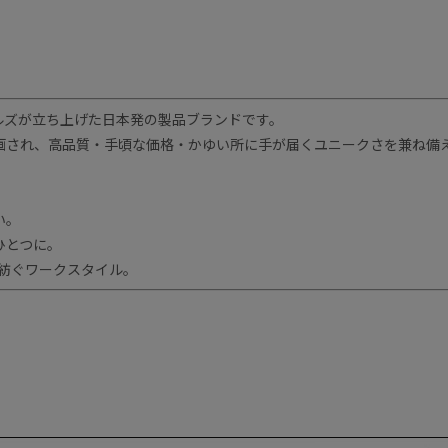
ルズが立ち上げた日本発の製品ブランドです。
画され、高品質・手頃な価格・かゆい所に手が届くユニークさを兼ね備
い。
ひとつに。
一体で紡ぐワークスタイル。