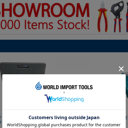
IT マグネットツールマット
クニペックス コブラ クイック
HAZE
ラック
セット 8721-250 KNIPEX