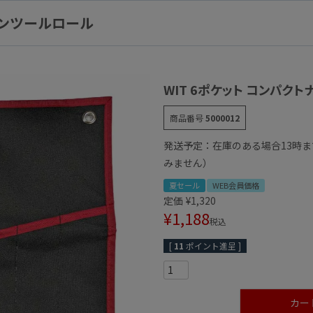
ロンツールロール
WIT 6ポケット コンパク
商品番号
5000012
発送予定：在庫のある場合13時
みません）
夏セール
WEB会員価格
定価
¥
1,320
¥
1,188
税込
[
11
ポイント進呈 ]
カー