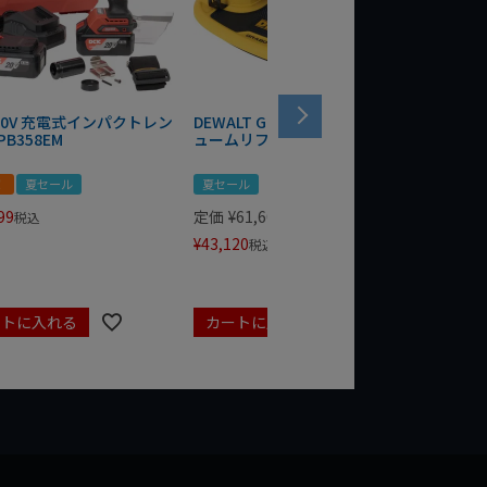
 20V 充電式インパクトレン
DEWALT GRABO 18V電動バキ
WIT/ST
PB358EM
ュームリフター DCE590N-XJ
ンチ 75
！
夏セール
夏セール
夏セール
99
定価
¥
61,600
定価
¥
24
税込
¥
43,120
¥
17,479
税込
ートに入れる
カートに入れる
カート