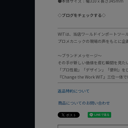
●本体サイズ：幅310ｘ長さ345mm
◇ブログをチェックする◇
WITは、当店ワールドインポートツー
プロメカニックの現場の声をもとに企
～ブランドメッセージ～
その手が新しい価値を産む瞬間を見た
「プロ性能」「デザイン」「便利」を
『Change the Work WIT』三位
返品特約について
商品についてのお問い合わせ