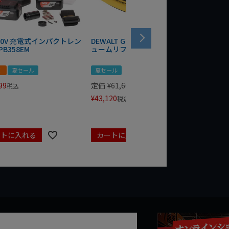
 20V 充電式インパクトレン
DEWALT GRABO 18V電動バキ
WIT/ST
PB358EM
ュームリフター DCE590N-XJ
ンチ 75
！
夏セール
夏セール
夏セール
99
定価
¥
61,600
定価
¥
24
税込
¥
43,120
¥
17,479
税込
ートに入れる
カートに入れる
カート