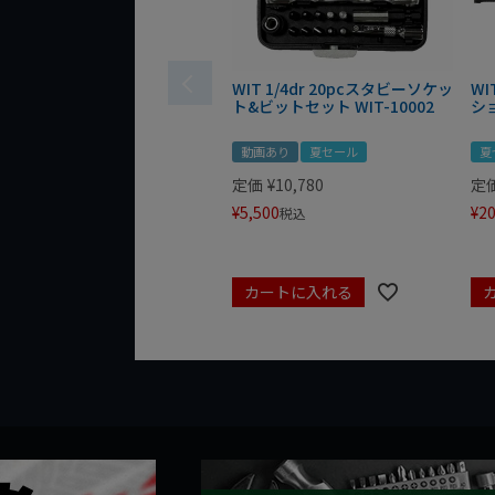
WIT 1/4dr 20pcスタビーソケッ
WI
ト&ビットセット WIT-10002
シ
動画あり
夏セール
夏
定価
¥
10,780
定
¥
5,500
¥
20
税込
カートに入れる