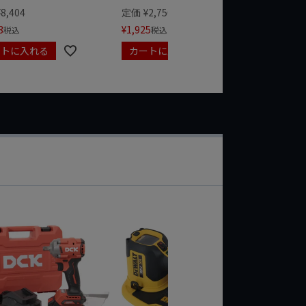
¥
1,485
¥
8,404
定価
¥
2,750
3
¥
1,925
税込
税込
ートに入れる
カートに入れる
カート