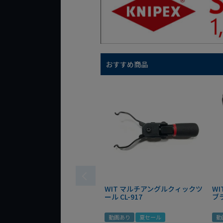
おすすめ商品
WIT マルチアングルクィックツ
W
ール CL-917
ブ
動画あり
夏セール
動