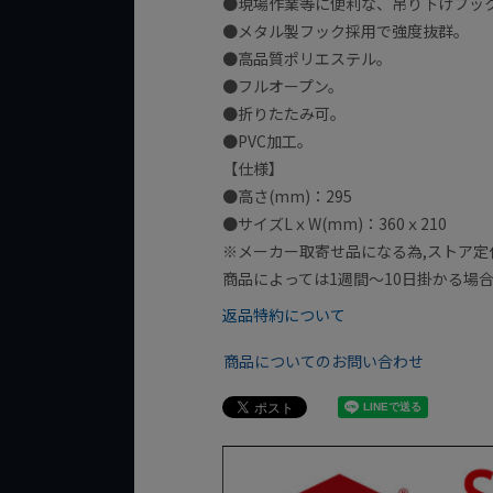
●現場作業等に便利な、吊り下げフッ
●メタル製フック採用で強度抜群。
●高品質ポリエステル。
●フルオープン。
●折りたたみ可。
●PVC加工。
【仕様】
●高さ(mm)：295
●サイズLｘW(mm)：360ｘ210
※メーカー取寄せ品になる為,ストア定
商品によっては1週間～10日掛かる場
返品特約について
商品についてのお問い合わせ