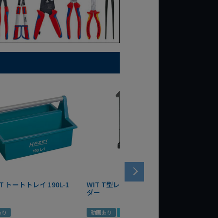
T トートトレイ 190L-1
WIT T型レンチマグネットホル
WERA
ダー
Bottle 
あり
動画あり
夏セール
定価
¥
1,