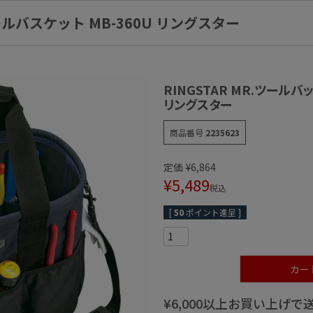
ツールバスケット MB-360U リングスター
RINGSTAR MR.ツールバ
リングスター
商品番号
2235623
定価
¥
6,864
¥
5,489
税込
[
50
ポイント進呈 ]
カー
¥6,000以上お買い上げ