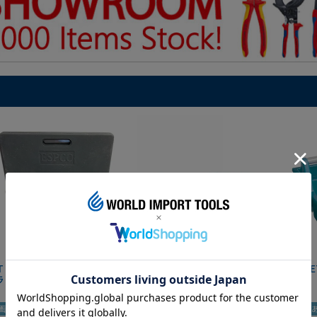
IT マグネットツールマット
クニペックス コブラ クイック
HAZE
ラック
セット 8721-250 KNIPEX
画あり
夏セール
動画あり
夏セール
動画