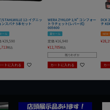
T/STAHLWILLE 12-イグニッ
WERA ZYKLOP 1/4" コンフォー
DCK
ョンスパナ 5本セット
トラチェット(レバー式)
チ KD
005600
セール
夏セール
NEW
価
¥
29,590
定価
¥
16,940
¥
28,1
,713
¥
12,705
税込
税込
残りわずか
カートに入れる
カートに入れる
カ