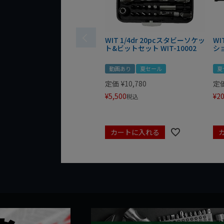
WIT 1/4dr 20pcスタビーソケッ
WI
ト&ビットセット WIT-10002
シ
動画あり
夏セール
夏
定価
¥
10,780
定
¥
5,500
¥
20
税込
カートに入れる