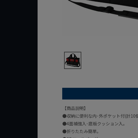
【商品説明】
●収納に便利な内･外ポケット付(計10個
●4面補強入･底板クッション入｡
●折りたたみ簡単｡