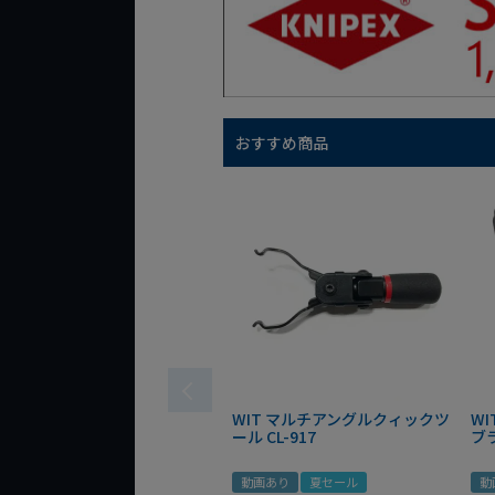
おすすめ商品
WIT マルチアングルクィックツ
W
ール CL-917
ブ
動画あり
夏セール
動