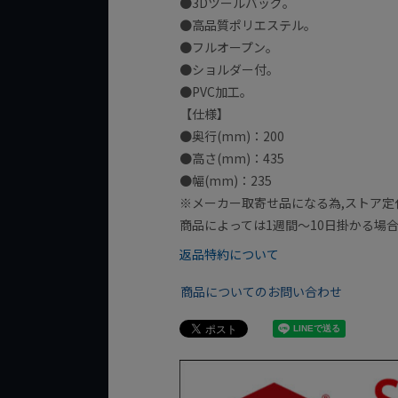
●3Dツールバッグ｡
●高品質ポリエステル｡
●フルオープン｡
●ショルダー付｡
●PVC加工｡
【仕様】
●奥行(mm)：200
●高さ(mm)：435
●幅(mm)：235
※メーカー取寄せ品になる為,ストア定
商品によっては1週間～10日掛かる場
返品特約について
商品についてのお問い合わせ