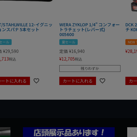
T/STAHLWILLE 12-イグニッ
WERA ZYKLOP 1/4" コンフォー
DCK
ョンスパナ 5本セット
トラチェット(レバー式)
チ KD
005600
セール
夏セール
NEW
価
¥
29,590
定価
¥
16,940
¥
28,1
,713
¥
12,705
税込
税込
残りわずか
カートに入れる
カートに入れる
カ