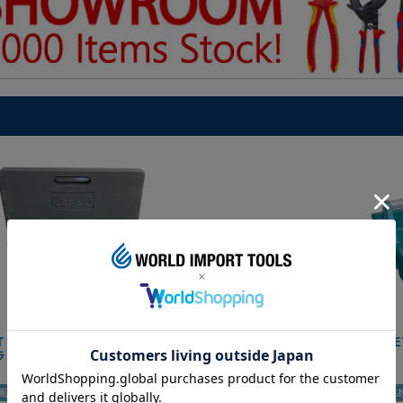
IT マグネットツールマット
クニペックス コブラ クイック
HAZE
ラック
セット 8721-250 KNIPEX
画あり
夏セール
動画あり
夏セール
動画