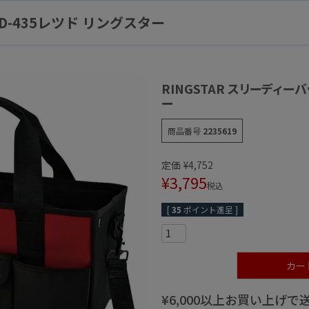
RD-435レツド リングスター
RINGSTAR スリーディーバ
ー
商品番号
2235619
定価
¥
4,752
¥
3,795
税込
[
35
ポイント進呈 ]
カー
¥6,000以上お買い上げ