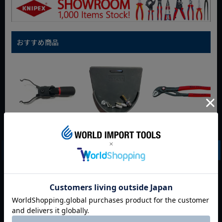
おすすめ商品
WIT マルチアングル
WIT マグネットツー
クニペックス コブラ
クィックツール CL-
ルマット ブラック
クイックセット
917
8721-250 KNIPEX
動画あり
夏セール
動画あり
夏セール
動画あり
夏セール
定価
¥
6,248
定価
¥
0
定価
¥
9,350
¥
4,373
¥
3,465
¥
6,545
税込
税込
税込