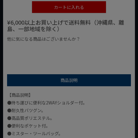
カートに入れる
¥6,000以上お買い上げで送料無料（沖縄県、離
島、一部地域を除く）
他に気になる商品はございませんか？
¥1,000以下の商品
¥1,000台の商品
¥2,000台の商品
商品説明
【商品説明】
●持ち運びに便利な2WAYショルダー付。
●耐久性バツグン。
●高品質ポリエステル。
●便利なポケット付。
●ミスター・ツールバッグ。