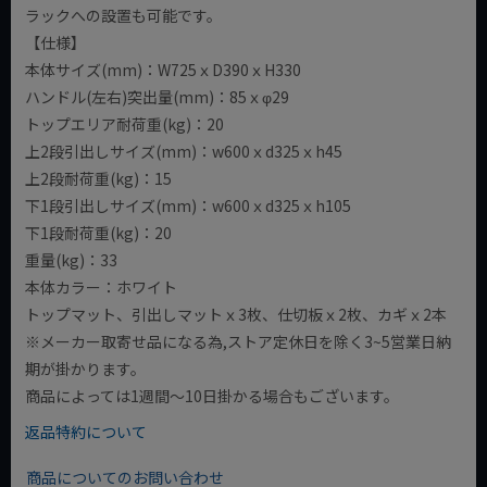
ラックへの設置も可能です。
【仕様】
本体サイズ(mm)：W725ｘD390ｘH330
ハンドル(左右)突出量(mm)：85ｘφ29
トップエリア耐荷重(kg)：20
上2段引出しサイズ(mm)：w600ｘd325ｘh45
上2段耐荷重(kg)：15
下1段引出しサイズ(mm)：w600ｘd325ｘh105
下1段耐荷重(kg)：20
重量(kg)：33
本体カラー：ホワイト
トップマット、引出しマットｘ3枚、仕切板ｘ2枚、カギｘ2本
※メーカー取寄せ品になる為,ストア定休日を除く3~5営業日納
期が掛かります。
商品によっては1週間～10日掛かる場合もございます。
返品特約について
商品についてのお問い合わせ