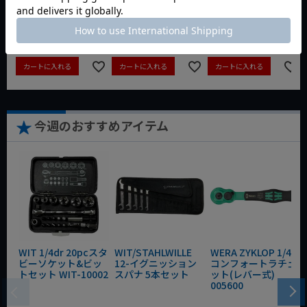
定価
¥
6,248
定価
¥
0
定価
¥
9,350
¥
4,373
¥
3,465
¥
6,545
税込
税込
税込
カートに入れる
カートに入れる
カートに入れる
今週のおすすめアイテム
WIT 1/4dr 20pcスタ
WIT/STAHLWILLE
WERA ZYKLOP 1/4"
ビーソケット&ビッ
12-イグニッション
コンフォートラチェ
トセット WIT-10002
スパナ 5本セット
ット(レバー式)
005600