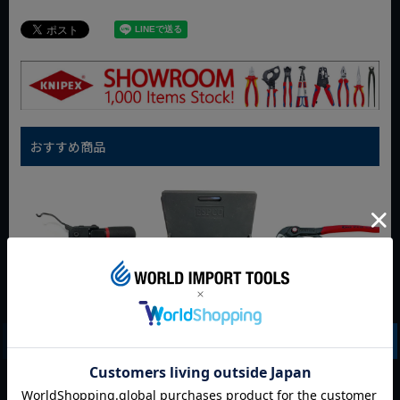
おすすめ商品
WIT マルチアングル
WIT マグネットツー
クニペックス コブラ
クィックツール CL-
ルマット ブラック
クイックセット
917
8721-250 KNIPEX
動画あり
夏セール
動画あり
夏セール
動画あり
夏セール