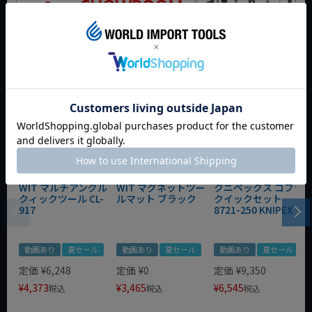
おすすめ商品
WIT マルチアングル
WIT マグネットツー
クニペックス コブラ
クィックツール CL-
ルマット ブラック
クイックセット
917
8721-250 KNIPEX
動画あり
夏セール
動画あり
夏セール
動画あり
夏セール
定価
¥
6,248
定価
¥
0
定価
¥
9,350
¥
4,373
¥
3,465
¥
6,545
税込
税込
税込