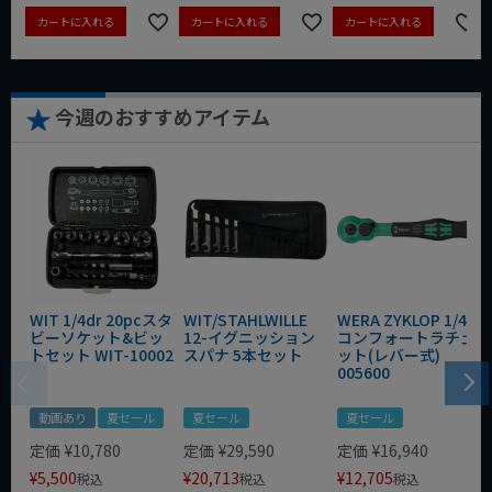
カートに入れる
カートに入れる
カートに入れる
今週のおすすめアイテム
WIT 1/4dr 20pcスタ
WIT/STAHLWILLE
WERA ZYKLOP 1/4"
ビーソケット&ビッ
12-イグニッション
コンフォートラチェ
トセット WIT-10002
スパナ 5本セット
ット(レバー式)
005600
動画あり
夏セール
夏セール
夏セール
定価
¥
10,780
定価
¥
29,590
定価
¥
16,940
¥
5,500
¥
20,713
¥
12,705
税込
税込
税込