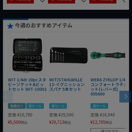
今週のおすすめアイテム
WIT 1/4dr 20pcスタ
WIT/STAHLWILLE
WERA ZYKLOP 1/4"
ビーソケット&ビッ
12-イグニッション
コンフォートラチェ
トセット WIT-10002
スパナ 5本セット
ット(レバー式)
005600
動画あり
夏セール
夏セール
夏セール
定価
¥
10,780
定価
¥
29,590
定価
¥
16,940
¥
5,500
¥
20,713
¥
12,705
税込
税込
税込
残りわずか