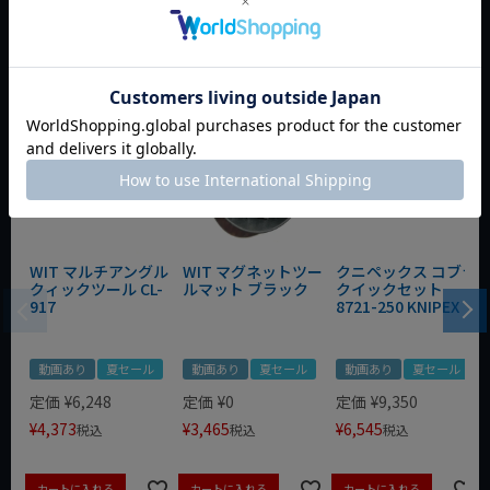
おすすめ商品
WIT マルチアングル
WIT マグネットツー
クニペックス コブラ
クィックツール CL-
ルマット ブラック
クイックセット
917
8721-250 KNIPEX
動画あり
夏セール
動画あり
夏セール
動画あり
夏セール
定価
¥
6,248
定価
¥
0
定価
¥
9,350
¥
4,373
¥
3,465
¥
6,545
税込
税込
税込
カートに入れる
カートに入れる
カートに入れる