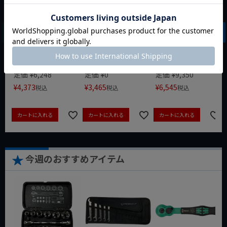
WIT マルチアングル
WIT マグネットツー
クニペックス コブラ
クィックツール CL-
ルマット ブラック
クイックセット
917
8721-250 KNIPEX
動画あり
夏セール
動画あり
夏セール
動画あり
夏セール
定価
¥
6,248
定価
¥
0
定価
¥
9,350
¥
4,373
¥
3,465
¥
6,545
税込
税込
税込
カートに入れる
カートに入れる
カートに入れる
今週のおすすめアイテム