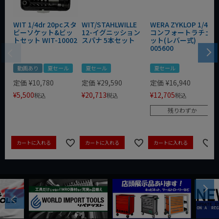
WIT 1/4dr 20pcスタ
WIT/STAHLWILLE
WERA ZYKLOP 1/4"
ビーソケット&ビッ
12-イグニッション
コンフォートラチェ
トセット WIT-10002
スパナ 5本セット
ット(レバー式)
005600
動画あり
夏セール
夏セール
夏セール
定価
¥
10,780
定価
¥
29,590
定価
¥
16,940
¥
5,500
¥
20,713
¥
12,705
税込
税込
税込
残りわずか
カートに入れる
カートに入れる
カートに入れる
Next
Previous