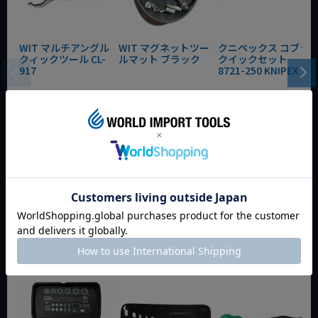
WIT マルチアングル
WIT マグネットツー
クニペックス コブラ
クィックツール CL-
ルマット ブラック
クイックセット
917
8721-250 KNIPEX
動画あり
夏セール
動画あり
夏セール
動画あり
夏セール
定価
¥
6,248
定価
¥
0
定価
¥
9,350
¥
4,373
¥
3,465
¥
6,545
税込
税込
税込
カートに入れる
カートに入れる
カートに入れる
今週のおすすめアイテム