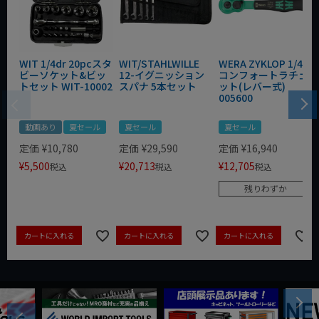
WIT 1/4dr 20pcスタ
WIT/STAHLWILLE
WERA ZYKLOP 1/4"
ビーソケット&ビッ
12-イグニッション
コンフォートラチェ
トセット WIT-10002
スパナ 5本セット
ット(レバー式)
005600
動画あり
夏セール
夏セール
夏セール
定価
¥
10,780
定価
¥
29,590
定価
¥
16,940
¥
5,500
¥
20,713
¥
12,705
税込
税込
税込
残りわずか
カートに入れる
カートに入れる
カートに入れる
Next
Previous