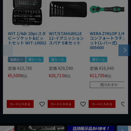
WIT 1/4dr 20pcスタ
WIT/STAHLWILLE
WERA ZYKLOP 1/4"
ビーソケット&ビッ
12-イグニッション
コンフォートラチェ
トセット WIT-10002
スパナ 5本セット
ット(レバー式)
005600
動画あり
夏セール
夏セール
夏セール
定価
¥
10,780
定価
¥
29,590
定価
¥
16,940
¥
5,500
¥
20,713
¥
12,705
税込
税込
税込
残りわずか
カートに入れる
カートに入れる
カートに入れる