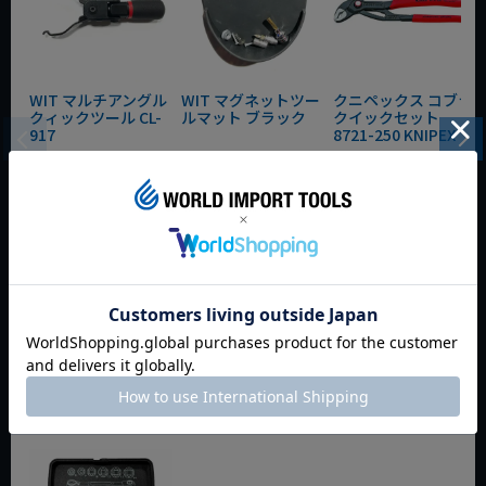
WIT マルチアングル
WIT マグネットツー
クニペックス コブラ
クィックツール CL-
ルマット ブラック
クイックセット
917
8721-250 KNIPEX
動画あり
夏セール
動画あり
夏セール
動画あり
夏セール
定価
¥
6,248
定価
¥
0
定価
¥
9,350
¥
4,373
¥
3,465
¥
6,545
税込
税込
税込
カートに入れる
カートに入れる
カートに入れる
今週のおすすめアイテム