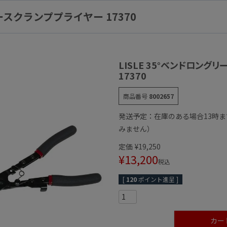
ースクランププライヤー 17370
LISLE 35°ベンドロン
17370
商品番号
8002657
発送予定：在庫のある場合13時
みません）
定価
¥
19,250
¥
13,200
税込
[
120
ポイント進呈 ]
カー