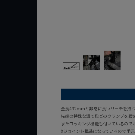
全長432mmと非常に長いリーチを持
先端の特殊な溝で殆どのクランプを緩
またロッキング機能も付いているので
Xジョイント構造になっているので手