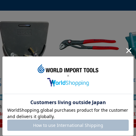
IT マグネットツールマット
クニペックス コブラ クイック
HAZE
ラック
セット 8721-250 KNIPEX
画あり
夏セール
動画あり
夏セール
動画
価
¥
0
定価
¥
9,350
定価
465
¥
6,545
¥
7,98
税込
税込
カートに入れる
カートに入れる
カ