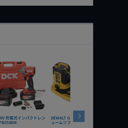
 20V 充電式インパクトレン
DEWALT GRABO 18V電動バキ
WIT/ST
PB358EM
ュームリフター DCE590N-XJ
ンチ 75