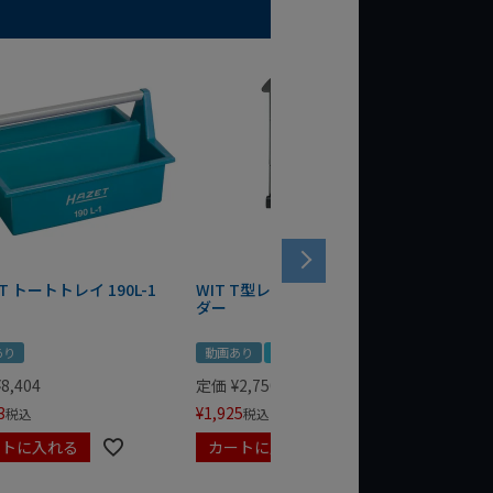
T トートトレイ 190L-1
WIT T型レンチマグネットホル
WERA
ダー
Bottle 
あり
動画あり
夏セール
定価
¥
1,
¥
1,485
¥
8,404
定価
¥
2,750
3
¥
1,925
税込
税込
ートに入れる
カートに入れる
カート