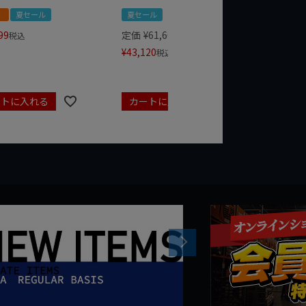
！
夏セール
夏セール
夏セール
99
定価
¥
61,600
定価
¥
24
税込
¥
43,120
¥
17,479
税込
ートに入れる
カートに入れる
カート
Next