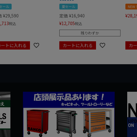
セール
夏セール
NEW
価
¥
29,590
定価
¥
16,940
¥
28,1
,713
¥
12,705
税込
税込
残りわずか
カートに入れる
カートに入れる
カ