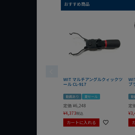
おすすめ商品
WIT マルチアングルクィックツ
W
ール CL-917
ブ
動画あり
夏セール
動
定価
¥
6,248
定
¥
4,373
¥
3,
税込
カートに入れる