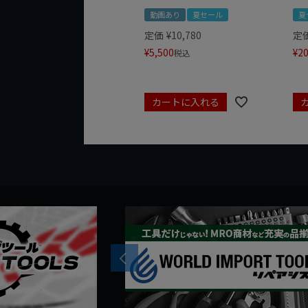
動画あり
夏セール
夏
定価
¥
10,780
定
¥
5,500
¥
20
税込
カートに入れる
Previous