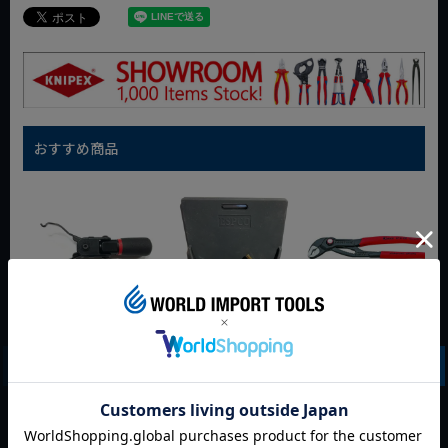
おすすめ商品
WIT マルチアングル
WIT マグネットツー
クニペックス コブラ
クィックツール CL-
ルマット ブラック
クイックセット
917
8721-250 KNIPEX
動画あり
夏セール
動画あり
夏セール
動画あり
夏セール