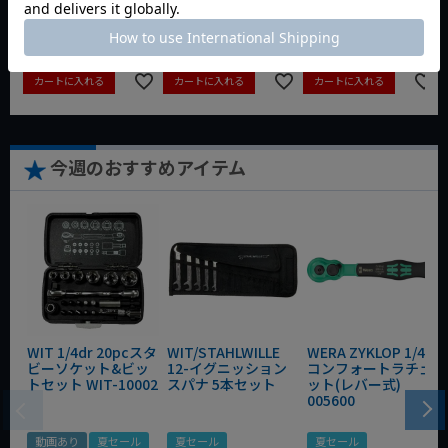
定価
¥
6,248
定価
¥
0
定価
¥
9,350
¥
4,373
¥
3,465
¥
6,545
税込
税込
税込
カートに入れる
カートに入れる
カートに入れる
今週のおすすめアイテム
WIT 1/4dr 20pcスタ
WIT/STAHLWILLE
WERA ZYKLOP 1/4"
ビーソケット&ビッ
12-イグニッション
コンフォートラチェ
トセット WIT-10002
スパナ 5本セット
ット(レバー式)
005600
動画あり
夏セール
夏セール
夏セール