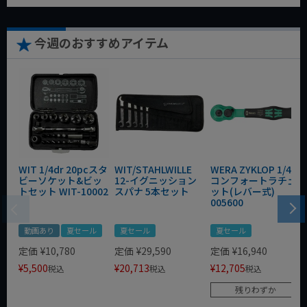
今週のおすすめアイテム
WIT 1/4dr 20pcスタ
WIT/STAHLWILLE
WERA ZYKLOP 1/4"
ビーソケット&ビッ
12-イグニッション
コンフォートラチェ
トセット WIT-10002
スパナ 5本セット
ット(レバー式)
005600
動画あり
夏セール
夏セール
夏セール
定価
¥
10,780
定価
¥
29,590
定価
¥
16,940
¥
5,500
¥
20,713
¥
12,705
税込
税込
税込
残りわずか