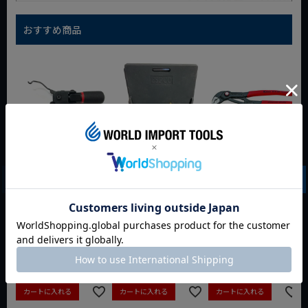
おすすめ商品
WIT マルチアングル
WIT マグネットツー
クニペックス コブラ
クィックツール CL-
ルマット ブラック
クイックセット
917
8721-250 KNIPEX
動画あり
夏セール
動画あり
夏セール
動画あり
夏セール
定価
¥
6,248
定価
¥
0
定価
¥
9,350
¥
4,373
¥
3,465
¥
6,545
税込
税込
税込
カートに入れる
カートに入れる
カートに入れる