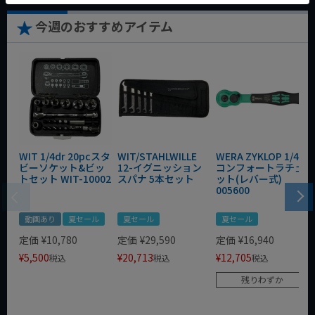
今週のおすすめアイテム
WIT 1/4dr 20pcスタ
WIT/STAHLWILLE
WERA ZYKLOP 1/4"
ビーソケット&ビッ
12-イグニッション
コンフォートラチェ
トセット WIT-10002
スパナ 5本セット
ット(レバー式)
005600
動画あり
夏セール
夏セール
夏セール
定価
¥
10,780
定価
¥
29,590
定価
¥
16,940
¥
5,500
¥
20,713
¥
12,705
税込
税込
税込
残りわずか