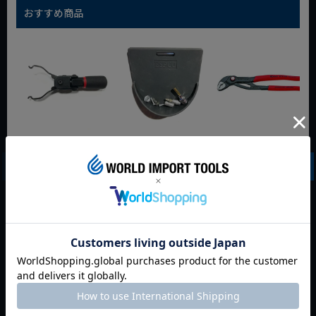
おすすめ商品
WIT マルチアングル
WIT マグネットツー
クニペックス コブラ
クィックツール CL-
ルマット ブラック
クイックセット
917
8721-250 KNIPEX
動画あり
夏セール
動画あり
夏セール
動画あり
夏セール
定価
¥
6,248
定価
¥
0
定価
¥
9,350
¥
4,373
¥
3,465
¥
6,545
税込
税込
税込
カートに入れる
カートに入れる
カートに入れる