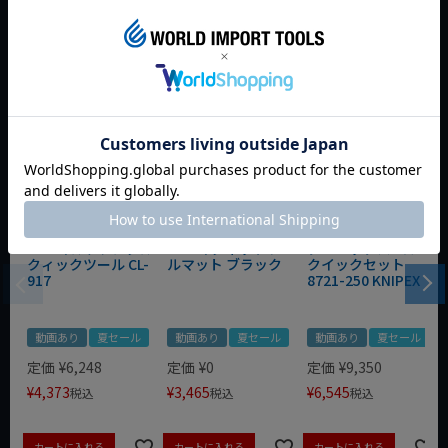
おすすめ商品
WIT マルチアングル
WIT マグネットツー
クニペックス コブラ
クィックツール CL-
ルマット ブラック
クイックセット
917
8721-250 KNIPEX
動画あり
夏セール
動画あり
夏セール
動画あり
夏セール
定価
¥
6,248
定価
¥
0
定価
¥
9,350
¥
4,373
¥
3,465
¥
6,545
税込
税込
税込
カートに入れる
カートに入れる
カートに入れる