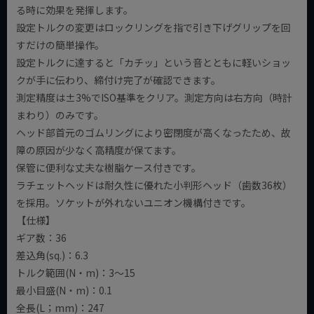
る時に効果を発揮します。
設定トルクの変更はロックリングを指で引き下げグリップを回
すだけの簡単操作。
設定トルクに達すると「カチッ」という音とともに軽いショッ
クが手に伝わり、締付け完了が確認できます。
測定精度は±3%でISO基準をクリア。測定方向は右方向（時計
まわり）のみです。
ヘッド部首元のゴムリングにより密閉度が高くなったため、故
障の原因が少なく高精度が保てます。
保管に便利な丈夫な樹脂ケース付きです。
ラチェットヘッドは耐久性に優れた小判形ヘッド（歯数36枚）
を採用。ソケットが外れないユニオン機構付きです。
【仕様】
ギア数：36
差込角(sq.)：6.3
トルク範囲(N・m)：3～15
最小目盛(N・m)：0.1
全長(L；mm)：247