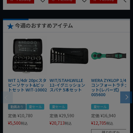
今週のおすすめアイテム
WIT 1/4dr 20pcスタ
WIT/STAHLWILLE
WERA ZYKLOP 1/4"
ビーソケット&ビッ
12-イグニッション
コンフォートラチェ
トセット WIT-10002
スパナ 5本セット
ット(レバー式)
005600
動画あり
夏セール
夏セール
夏セール
定価
¥
10,780
定価
¥
29,590
定価
¥
16,940
¥
5,500
¥
20,713
¥
12,705
税込
税込
税込
残りわずか