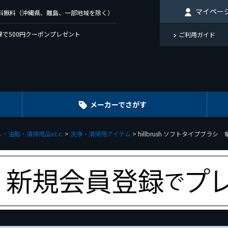
マイペー
で送料無料（沖縄県、離島、一部地域を除く）
で500円クーポンプレゼント
ご利用ガイド
メーカーでさがす
・油脂・清掃用品e.t.c.
洗浄・清掃用アイテム
hillbrush ソフトタイプブラシ 