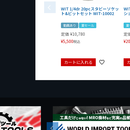
WIT 1/4dr 20pcスタビーソケッ
WI
ト&ビットセット WIT-10002
シ
動画あり
夏セール
夏
定価
¥
10,780
定
¥
5,500
¥
20
税込
カートに入れる
Previous