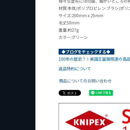
様々な塗布には勿論、細かいところの
材質:本体/ポリプロピレン ブラシ/ポ
サイズ:200mm x 25mm
毛丈50mm
重量:約27g
カラー:グリーン
◆ブログをチェックする◆
100年の歴史？！英国王室御用達の高
返品特約について
商品についてのお問い合わせ