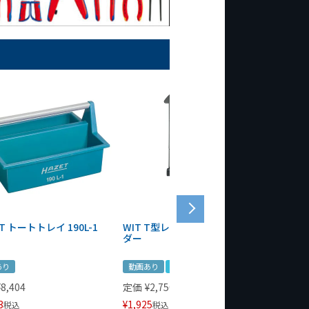
T トートトレイ 190L-1
WIT T型レンチマグネットホル
WERA
ダー
Bottle 
あり
動画あり
夏セール
定価
¥
1,
¥
1,485
¥
8,404
定価
¥
2,750
3
¥
1,925
税込
税込