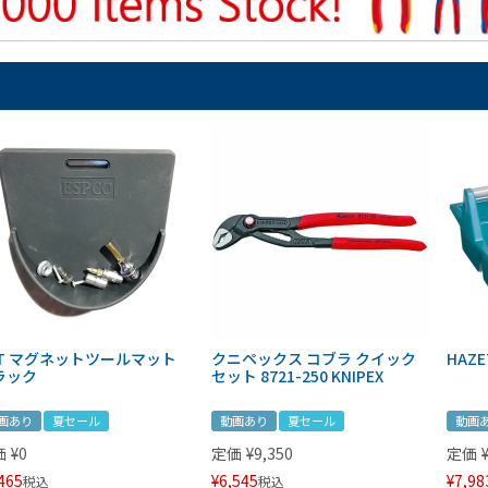
IT マグネットツールマット
クニペックス コブラ クイック
HAZE
ラック
セット 8721-250 KNIPEX
画あり
夏セール
動画あり
夏セール
動画
価
¥
0
定価
¥
9,350
定価
465
¥
6,545
¥
7,98
税込
税込