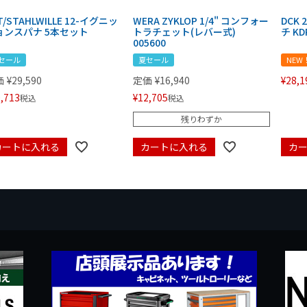
T/STAHLWILLE 12-イグニッ
WERA ZYKLOP 1/4" コンフォー
DCK
ョンスパナ 5本セット
トラチェット(レバー式)
チ KD
005600
セール
夏セール
NEW
価
¥
29,590
定価
¥
16,940
¥
28,1
,713
¥
12,705
税込
税込
残りわずか
カートに入れる
カートに入れる
カ