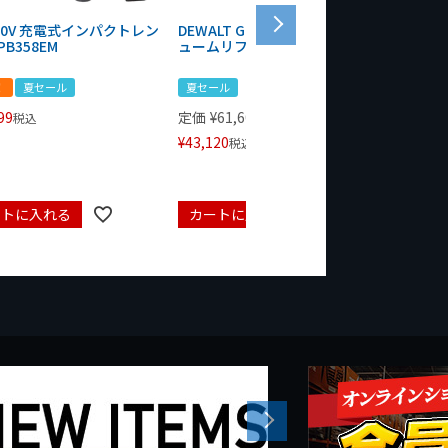
 20V 充電式インパクトレン
DEWALT GRABO 18V電動バキ
WIT/ST
PB358EM
ュームリフター DCE590N-XJ
ンチ 75
！
夏セール
夏セール
夏セール
99
定価
¥
61,600
定価
¥
24
税込
¥
43,120
¥
17,479
税込
ートに入れる
カートに入れる
カート
Next