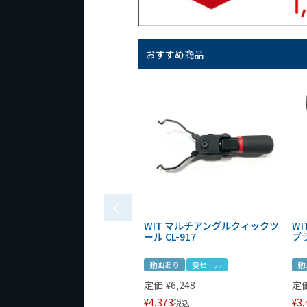
おすすめ商品
WIT マルチアングルクィックツ
W
ール CL-917
ブ
動画あり
夏セール
動
定価
¥
6,248
定
¥
4,373
¥
3,
税込