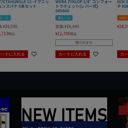
T/STAHLWILLE 12-イグニッ
WERA ZYKLOP 1/4" コンフォー
DCK
ョンスパナ 5本セット
トラチェット(レバー式)
チ KD
005600
セール
夏セール
NEW
価
¥
29,590
定価
¥
16,940
¥
28,1
,713
¥
12,705
税込
税込
残りわずか
カートに入れる
カートに入れる
カ