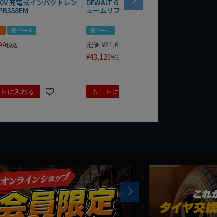
 20V 充電式インパクトレン
DEWALT GRABO 18V電動バキ
WIT/ST
PB358EM
ュームリフター DCE590N-XJ
ンチ 75
！
夏セール
夏セール
夏セール
99
定価
¥
61,600
定価
¥
24
税込
¥
43,120
¥
17,479
税込
ートに入れる
カートに入れる
カート
Next