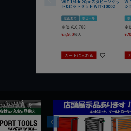
WIT 1/4dr 20pcスタビーソケッ
WI
ト&ビットセット WIT-10002
シ
動画あり
夏セール
夏
定価
¥
10,780
定
¥
5,500
¥
20
税込
カートに入れる
Previous