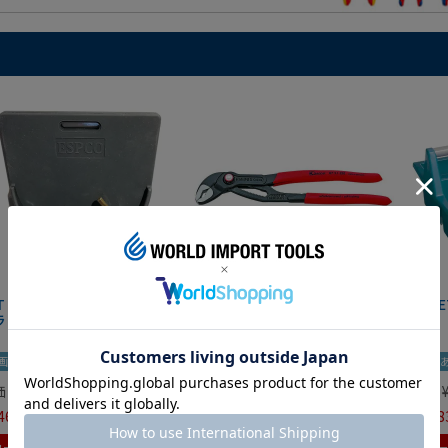
IT マグネットツールマット
クニペックス コブラ クイック
HAZE
ラック
セット 8721-250 KNIPEX
画あり
夏セール
動画あり
夏セール
動画
価
¥
0
定価
¥
9,350
定価
465
¥
6,545
¥
7,98
税込
税込
カートに入れる
カートに入れる
カ