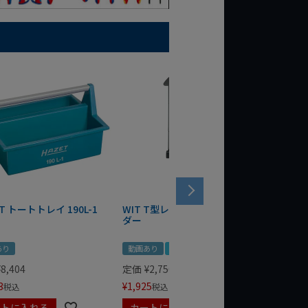
T トートトレイ 190L-1
WIT T型レンチマグネットホル
WERA
ダー
Bottle 
あり
動画あり
夏セール
定価
¥
1,
¥
1,485
¥
8,404
定価
¥
2,750
3
¥
1,925
税込
税込
ートに入れる
カートに入れる
カート