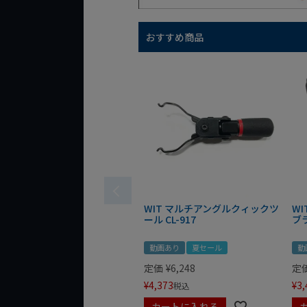
おすすめ商品
WIT マルチアングルクィックツ
W
ール CL-917
ブ
動画あり
夏セール
動
定価
¥
6,248
定
¥
4,373
¥
3,
税込
カートに入れる