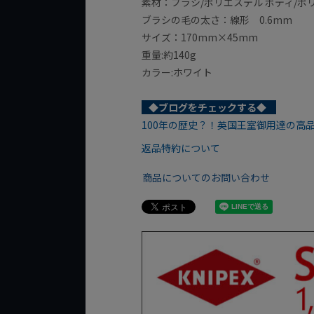
素材：ブラシ/ポリエステル ボディ/ポ
ブラシの毛の太さ：線形 0.6mm
サイズ：170mm×45mm
重量:約140g
カラー:ホワイト
◆ブログをチェックする◆
100年の歴史？！英国王室御用達の高
返品特約について
商品についてのお問い合わせ