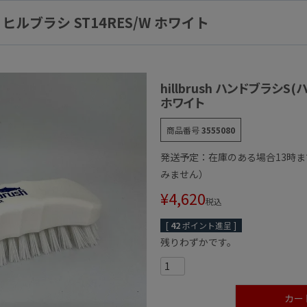
) ヒルブラシ ST14RES/W ホワイト
hillbrush ハンドブラシS(
ホワイト
商品番号
3555080
発送予定：在庫のある場合13時
みません）
¥
4,620
税込
[
42
ポイント進呈 ]
残りわずかです。
カー