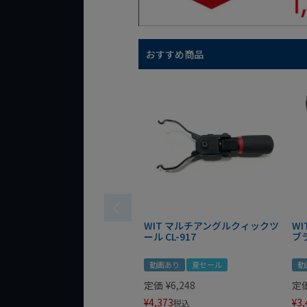
おすすめ商品
WIT マルチアングルクィックツ
W
ール CL-917
ブ
動画あり
夏セール
動
定価
¥
6,248
定
¥
4,373
¥
3,
税込