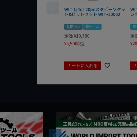
WIT 1/4dr 20pcスタビーソケッ
WI
ト&ビットセット WIT-10002
シ
動画あり
夏セール
夏
定価
¥
10,780
定
¥
5,500
¥
20
税込
カートに入れる
Previous