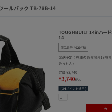
ツールバック TB-78B-14
TOUGHBUILT 14inハー
14
商品番号
4020478
発送予定：在庫のある場合13時
みません）
定価
¥
3,740
¥
3,740
税込
[
34
ポイント進呈 ]
カー