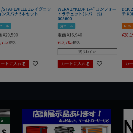
T/STAHLWILLE 12-イグニッ
WERA ZYKLOP 1/4" コンフォー
DCK
ョンスパナ 5本セット
トラチェット(レバー式)
チ KD
005600
セール
夏セール
NEW
価
¥
29,590
定価
¥
16,940
¥
28,1
,713
¥
12,705
税込
税込
残りわずか
カートに入れる
カートに入れる
カ