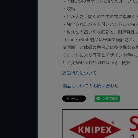
・内側3つのポケットと8つのループで
・収納
・口が大きく開くので中の物に素早く
・強化されたパッド付きハンドルで持
・耐久性の高い防水底部と、耐摩耗性に
（ToughBuilt製品は米国で設計
※画面上と体感の色合いは多少異なる
※ロットにより写真とデザインや色味
サイズ:W43 x D23 xH24(cm) 概算
返品特約について
商品についてのお問い合わせ