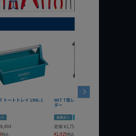
T トートトレイ 190L-1
WIT T型レンチマグネットホル
WERA
ダー
Bottle 
あり
動画あり
夏セール
定価
¥
1,
¥
1,485
¥
8,404
定価
¥
2,750
3
¥
1,925
税込
税込