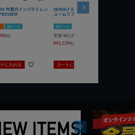
 20V 充電式インパクトレン
DEWALT GRABO 18V電動バキ
WIT/ST
PB358EM
ュームリフター DCE590N-XJ
ンチ 75
！
夏セール
夏セール
夏セール
99
定価
¥
61,600
定価
¥
24
税込
¥
43,120
¥
17,479
税込
ートに入れる
カートに入れる
カート
Next