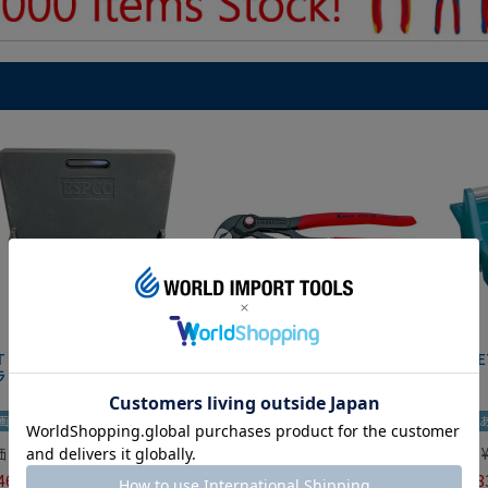
IT マグネットツールマット
クニペックス コブラ クイック
HAZE
ラック
セット 8721-250 KNIPEX
画あり
夏セール
動画あり
夏セール
動画
価
¥
0
定価
¥
9,350
定価
465
¥
6,545
¥
7,98
税込
税込