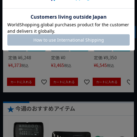
WIT マルチアングル
WIT マグネットツー
クニペックス コブラ
クィックツール CL-
ルマット ブラック
クイックセット
917
8721-250 KNIPEX
動画あり
夏セール
動画あり
夏セール
動画あり
夏セール
定価
¥
6,248
定価
¥
0
定価
¥
9,350
¥
4,373
¥
3,465
¥
6,545
税込
税込
税込
カートに入れる
カートに入れる
カートに入れる
今週のおすすめアイテム