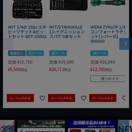
WIT 1/4dr 20pcスタ
WIT/STAHLWILLE
WERA ZYKLOP 1/4"
ビーソケット&ビッ
12-イグニッション
コンフォートラチェ
トセット WIT-10002
スパナ 5本セット
ット(レバー式)
005600
動画あり
夏セール
夏セール
夏セール
定価
¥
10,780
定価
¥
29,590
定価
¥
16,940
¥
5,500
¥
20,713
¥
12,705
税込
税込
税込
残りわずか
カートに入れる
カートに入れる
カートに入れる
Next
Previous