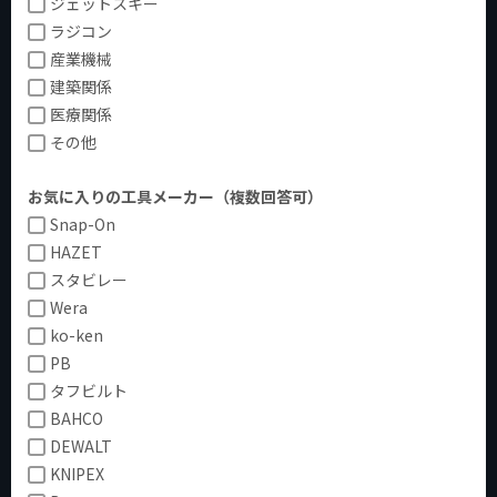
ジェットスキー
ラジコン
産業機械
建築関係
医療関係
その他
お気に入りの工具メーカー（複数回答可）
Snap-On
HAZET
スタビレー
Wera
ko-ken
PB
タフビルト
BAHCO
DEWALT
KNIPEX