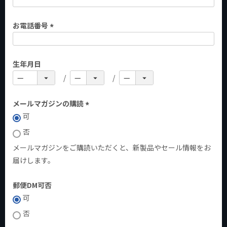
)
お電話番号
(
必
生年月日
須
)
メールマガジンの購読
可
(
必
否
須
メールマガジンをご購読いただくと、新製品やセール情報をお
)
届けします。
郵便DM可否
可
否