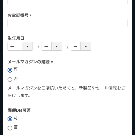
)
お電話番号
(
必
生年月日
須
)
メールマガジンの購読
可
(
必
否
須
メールマガジンをご購読いただくと、新製品やセール情報をお
)
届けします。
郵便DM可否
可
否