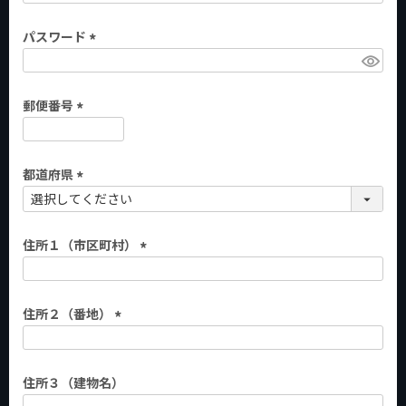
必
パスワード
須
)
(
必
郵便番号
須
)
(
必
都道府県
須
)
(
必
住所１（市区町村）
須
)
(
必
住所２（番地）
須
)
(
必
住所３（建物名）
須