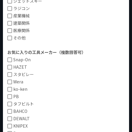
ジェットスキー
ラジコン
産業機械
建築関係
医療関係
その他
お気に入りの工具メーカー（複数回答可）
Snap-On
HAZET
スタビレー
Wera
ko-ken
PB
タフビルト
BAHCO
DEWALT
KNIPEX