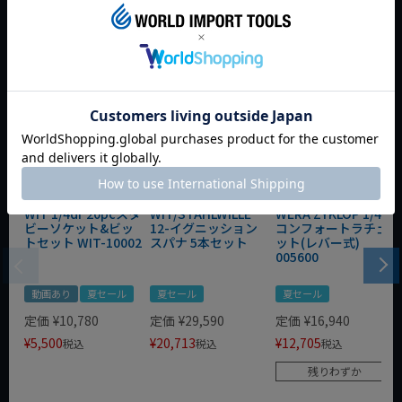
今週のおすすめアイテム
WIT 1/4dr 20pcスタ
WIT/STAHLWILLE
WERA ZYKLOP 1/4"
ビーソケット&ビッ
12-イグニッション
コンフォートラチェ
トセット WIT-10002
スパナ 5本セット
ット(レバー式)
005600
動画あり
夏セール
夏セール
夏セール
定価
¥
10,780
定価
¥
29,590
定価
¥
16,940
¥
5,500
¥
20,713
¥
12,705
税込
税込
税込
残りわずか