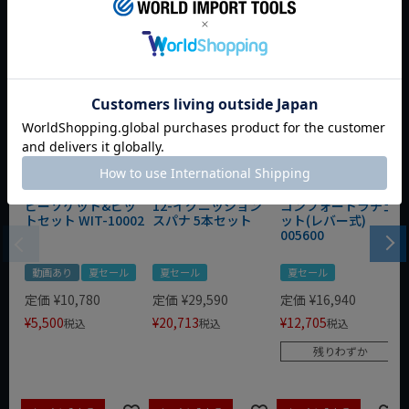
今週のおすすめアイテム
WIT 1/4dr 20pcスタ
WIT/STAHLWILLE
WERA ZYKLOP 1/4"
ビーソケット&ビッ
12-イグニッション
コンフォートラチェ
トセット WIT-10002
スパナ 5本セット
ット(レバー式)
005600
動画あり
夏セール
夏セール
夏セール
定価
¥
10,780
定価
¥
29,590
定価
¥
16,940
¥
5,500
¥
20,713
¥
12,705
税込
税込
税込
残りわずか