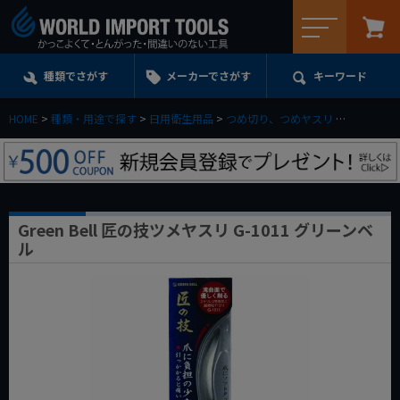
メニュー
種類でさがす
メーカーでさがす
キーワード
HOME
種類・用途で探す
日用衛生用品
つめ切り、つめヤスリ
Green B
Green Bell 匠の技ツメヤスリ G-1011 グリーンベ
ル