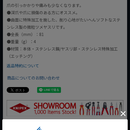
爪の引っかかりや痛みも少なくなります。
●深爪や爪に損傷のある方にオススメ。
●曲面に特殊加工を施した、削り心地がたいへんソフトなステ
ンレス製の微粒ツメヤスリです。
●全長（mm）：81
●重量（g）：4
●材質：本体・ステンレス鋼/ヤスリ部・ステンレス特殊加工
（エッチング）
返品特約について
商品についてのお問い合わせ