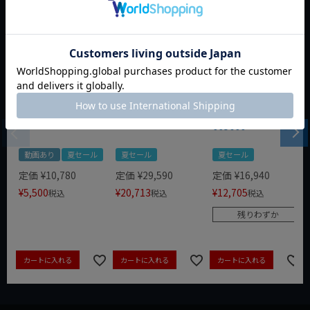
WIT 1/4dr 20pcスタ
WIT/STAHLWILLE
WERA ZYKLOP 1/4"
ビーソケット&ビッ
12-イグニッション
コンフォートラチェ
トセット WIT-10002
スパナ 5本セット
ット(レバー式)
005600
動画あり
夏セール
夏セール
夏セール
定価
¥
10,780
定価
¥
29,590
定価
¥
16,940
¥
5,500
¥
20,713
¥
12,705
税込
税込
税込
残りわずか
カートに入れる
カートに入れる
カートに入れる