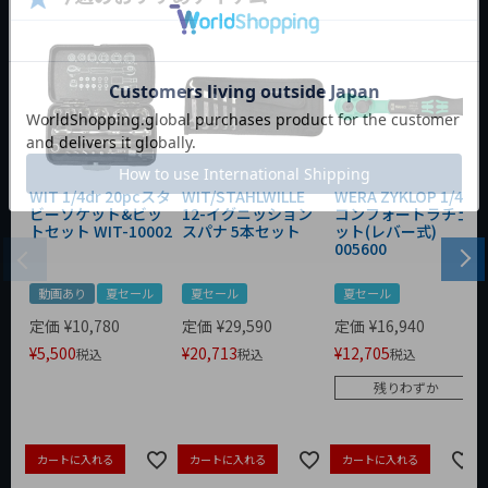
WIT 1/4dr 20pcスタ
WIT/STAHLWILLE
WERA ZYKLOP 1/4"
ビーソケット&ビッ
12-イグニッション
コンフォートラチェ
トセット WIT-10002
スパナ 5本セット
ット(レバー式)
005600
動画あり
夏セール
夏セール
夏セール
定価
¥
10,780
定価
¥
29,590
定価
¥
16,940
¥
5,500
¥
20,713
¥
12,705
税込
税込
税込
残りわずか
カートに入れる
カートに入れる
カートに入れる