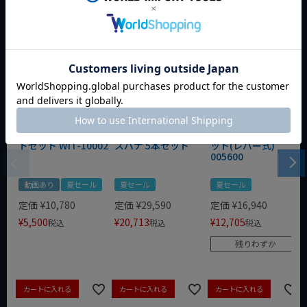
WIT 1/4dr 20pcスタ
WIT/STAHLWILLE
WERA ZYKLOP 1/4"
ビーソケット&ビッ
12-イグニッション
コンフォートラチェ
トセット WIT-10002
スパナ 5本セット
ット(レバー式)
005600
動画あり
夏セール
夏セール
夏セール
定価
¥
10,780
定価
¥
29,590
定価
¥
16,940
¥
5,500
¥
20,713
¥
12,705
税込
税込
税込
残りわずか
カートに入れる
カートに入れる
カートに入れる