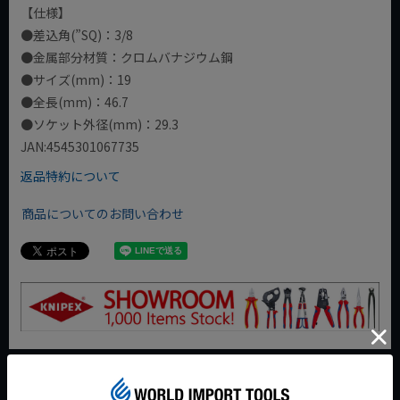
【仕様】
●差込角(”SQ)：3/8
●金属部分材質：クロムバナジウム鋼
●サイズ(mm)：19
●全長(mm)：46.7
●ソケット外径(mm)：29.3
JAN:4545301067735
返品特約について
商品についてのお問い合わせ
今週のおすすめアイテム