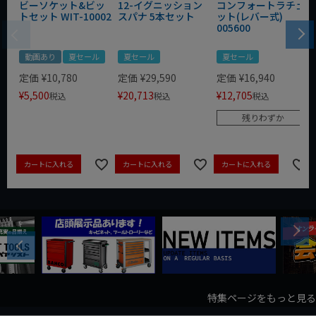
ビーソケット&ビッ
12-イグニッション
コンフォートラチェ
トセット WIT-10002
スパナ 5本セット
ット(レバー式)
005600
動画あり
夏セール
夏セール
夏セール
定価
¥
10,780
定価
¥
29,590
定価
¥
16,940
¥
5,500
¥
20,713
¥
12,705
税込
税込
税込
残りわずか
カートに入れる
カートに入れる
カートに入れる
Next
Previous
特集ページをもっと見る