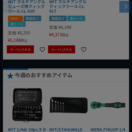
WIT マルチアングル
WIT マルチアングル
ヒューズ用クィック
クィックツール CL-
ツール CL-920
917
NEW！
動画あり
動画あり
夏セール
夏セール
定価
¥
6,248
定価
¥
8,250
¥
4,373
税込
¥
5,148
税込
カートに入れる
カートに入れる
今週のおすすめアイテム
WIT 1/4dr 20pcスタ
WIT/STAHLWILLE
WERA ZYKLOP 1/4"