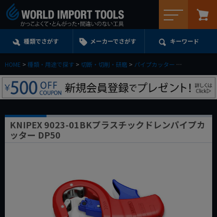
メニュー
種類でさがす
メーカーでさがす
キーワード
HOME
種類・用途で探す
切断・切削・研磨
パイプカッター
KNIPEX 9
KNIPEX 9023-01BKプラスチックドレンパイプカ
ッター DP50