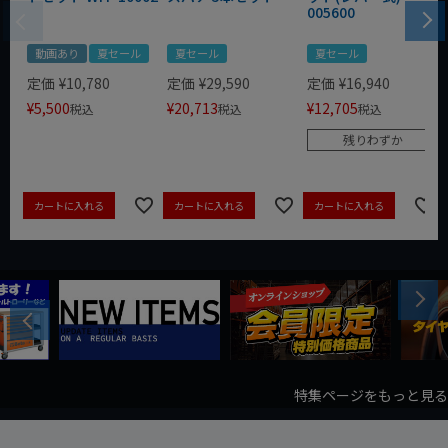
005600
動画あり
夏セール
夏セール
夏セール
定価
¥
10,780
定価
¥
29,590
定価
¥
16,940
¥
5,500
¥
20,713
¥
12,705
税込
税込
税込
残りわずか
カートに入れる
カートに入れる
カートに入れる
Next
Previous
特集ページをもっと見る