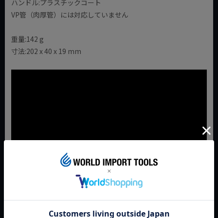
ハンドル:プラスチックコート
VP管（肉厚管）には対応していません
重量:142 g
寸法:202 x 40 x 19 mm
JAN:4545301074382
返品特約について