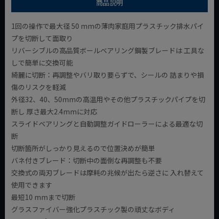
商品説明
1回の操作で最大径 50 mmの薄肉家庭用プラスチック排水パイ
プを切断して面取り
リバーシブルの高品質ボールベアリング鋼製ブレードは 工具な
しで簡単に交換可能
綺麗に切断：再調整やバリ取り要らずで、シールの 詰まりや損
傷のリスクを軽減
外径32、40、50mmの高温用やその他プラスチックパイプを切
断し 厚さ最大2.4mmに対応
スライドベアリングと自動調整ガイドローラーによる最適な切
断
切断箇所がしっかり見えるので位置決めが簡単
バネ付きブレード：切断中の面倒な再調整も不要
交換式の両刃ブレードは摩耗の兆候が出たら逆さに 入れ替えて
使用できます
最短10 mmまで切断
グラスファイバー強化プラスチック製の頑丈なボディ