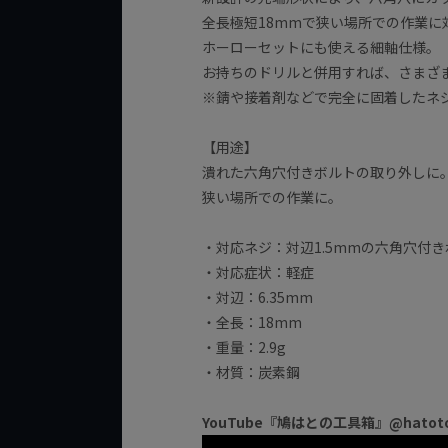
全長極短18mmで狭い場所での作業に
ホーローセットにも使える細軸仕様。
お持ちのドリルと併用すれば、さまざ
※錆や接着剤などで完全に固着したネ
【用途】
潰れた六角穴付きボルトの取り外しに
狭い場所での作業に。
・対応ネジ：対辺1.5mmの六角穴付
・対応症状：軽症
・対辺：6.35mm
・全長：18mm
・重量：2.9g
・材質：炭素鋼
YouTube『鳩はとの工具箱』@hato