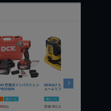
 20V 充電式インパクトレン
DEWALT GRABO 18V電動バキ
WIT/ST
PB358EM
ュームリフター DCE590N-XJ
ンチ 75
！
夏セール
夏セール
夏セール
99
定価
¥
61,600
定価
¥
24
税込