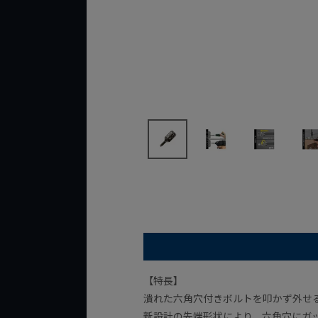
【特長】
潰れた六角穴付きボルトを叩かず外せ
新設計の先端形状により、六角穴にガ