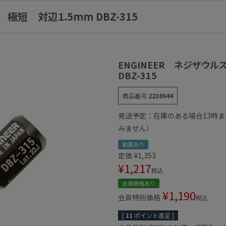
極短 対辺1.5mm DBZ-315
ENGINEER ネジザウル
DBZ-315
商品番号
2238644
発送予定：在庫のある場合13時
みません）
動画あり
定価
¥
1,353
¥
1,217
税込
会員価格あり
¥
1,190
会員特別価格
税込
[
11
ポイント進呈 ]