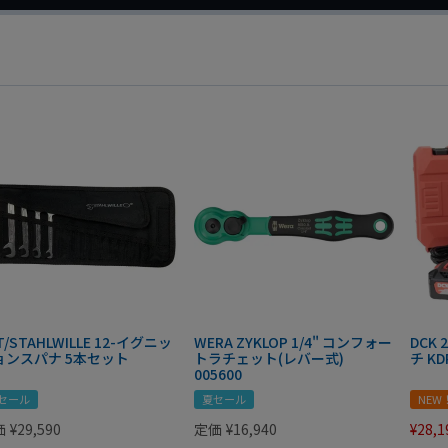
T/STAHLWILLE 12-イグニッ
WERA ZYKLOP 1/4" コンフォー
DCK
ョンスパナ 5本セット
トラチェット(レバー式)
チ KD
005600
セール
夏セール
NEW
価
¥
29,590
定価
¥
16,940
¥
28,1