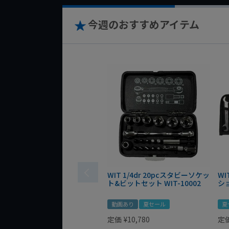
今週のおすすめアイテム
WIT 1/4dr 20pcスタビーソケッ
WI
ト&ビットセット WIT-10002
シ
動画あり
夏セール
夏
定価
¥
10,780
定