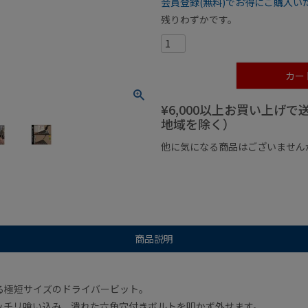
会員登録(無料)でお得にご購入い
残りわずかです。
カー
¥6,000以上お買い上げ
地域を除く）
他に気になる商品はございません
¥1,000以下の商品
¥1,000
商品説明
る極短サイズのドライバービット。
ッチリ喰い込み、潰れた六角穴付きボルトを叩かず外せます。