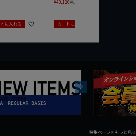
¥
43,120
¥
17,479
税込
ートに入れる
カートに入れる
カート
Next
特集ページをもっと見る