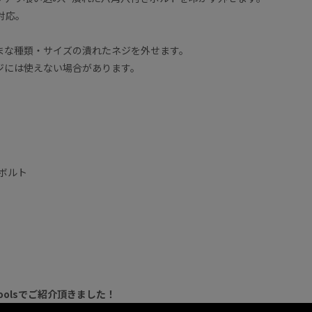
対応。
まな種類・サイズの潰れたネジを外せます。
ジには使えない場合があります。
。
きボルト
toolsでご紹介頂きました！