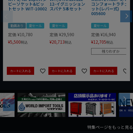
ビーソケット&ビッ
12-イグニッション
コンフォートラチェ
トセット WIT-10002
スパナ 5本セット
ット(レバー式)
005600
動画あり
夏セール
夏セール
夏セール
定価
¥
10,780
定価
¥
29,590
定価
¥
16,940
¥
5,500
¥
20,713
¥
12,705
税込
税込
税込
残りわずか
カートに入れる
カートに入れる
カートに入れる
Next
Previous
特集ページをもっと見る