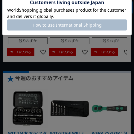
hillbrush ベーカリ
hillbrush ロングハ
hillbrush ユーティ
ーブラシ ソフトタイ
ンドルブラシ ハード
リティハンガー 小 ブ
プ ブルー ヒルブラシ
タイプ ブルー ヒルブ
ルー ヒルブラシ
B866RES/BL
ラシD9RES/BL
HOLD1/BL
定価
¥
4,290
定価
¥
7,920
定価
¥
1,980
¥
4,290
¥
7,920
¥
1,980
税込
税込
税込
残りわずか
残りわずか
残りわずか
カートに入れる
カートに入れる
カートに入れる
今週のおすすめアイテム
WIT 1/4dr 20pcスタ
WIT/STAHLWILLE
WERA ZYKLOP 1/4"