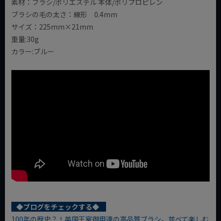
素材：ブラシ/ポリエステル 本体/ポリプロピレン
ブラシの毛の太さ：線形 0.4mm
サイズ：225mm×21mm
重量:30g
カラー:ブルー
◆ブログをチェックする◆
100年の歴史？！英国王室御用達の高品質ブラシ。並べて楽しむ