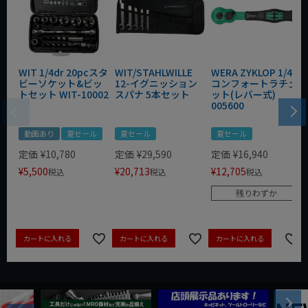
WIT 1/4dr 20pcスタ
WIT/STAHLWILLE
WERA ZYKLOP 1/4"
ビーソケット&ビッ
12-イグニッション
コンフォートラチェ
トセット WIT-10002
スパナ 5本セット
ット(レバー式)
005600
動画あり
夏セール
夏セール
夏セール
定価
¥
10,780
定価
¥
29,590
定価
¥
16,940
¥
5,500
¥
20,713
¥
12,705
税込
税込
税込
残りわずか
カートに入れる
カートに入れる
カートに入れる
Next