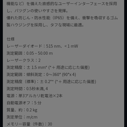
機能など）を備えた直感的なユーザーインターフェースを採用
し、バツグンの使いやすさを発揮。
優れた防じん・防水性能（IP65）を備え、衝撃を吸収するゴム
製ハウジングを採用し、タフな現場に最適。
仕様
レーザーダイオード：515 nm、< 1 mW
測定範囲：0.05 – 50.00 m
レーザークラス：2
測定精度：± 1.5 mm* (*＋ 用途に応じた偏差)
測定範囲：傾斜測定：0～360° (90°x 4)
測定精度（標準)：± 0.2°* (*＋ 用途に応じた偏差)
測定時間：0.5秒未満, 4
電源：単3アルカリ乾電池×2本
自動電源オフ：5 分
質量、約：0.2 kg
測定単位：m/cm
メモリー容量（件数)：30