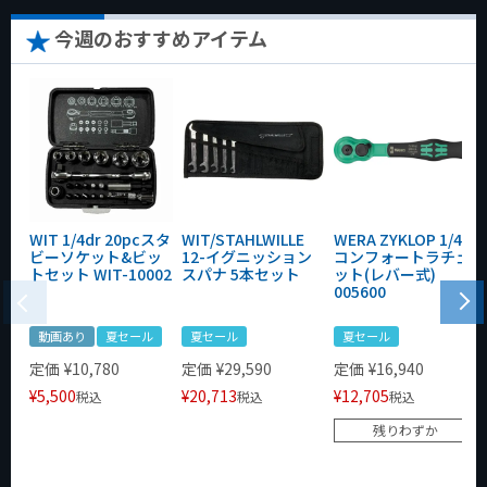
今週のおすすめアイテム
WIT 1/4dr 20pcスタ
WIT/STAHLWILLE
WERA ZYKLOP 1/4"
ビーソケット&ビッ
12-イグニッション
コンフォートラチェ
トセット WIT-10002
スパナ 5本セット
ット(レバー式)
005600
動画あり
夏セール
夏セール
夏セール
定価
¥
10,780
定価
¥
29,590
定価
¥
16,940
¥
5,500
¥
20,713
¥
12,705
税込
税込
税込
残りわずか