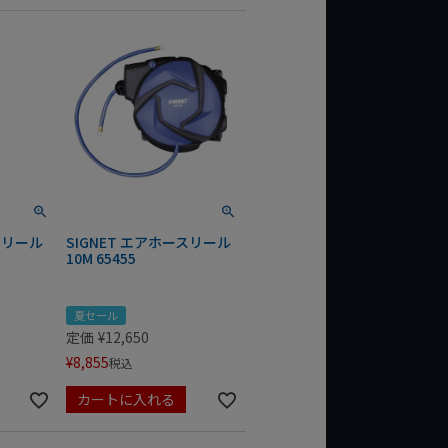
スリール
SIGNET エアホースリール
10M 65455
夏セール
定価
¥
12,650
¥
8,855
税込
カートに入れる