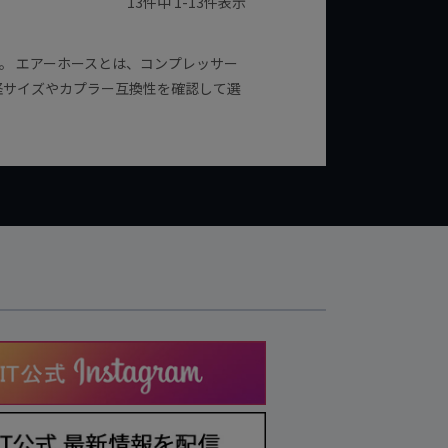
13
件中
1
-
13
件表示
す。 エアーホースとは、コンプレッサー
径サイズやカプラー互換性を確認して選