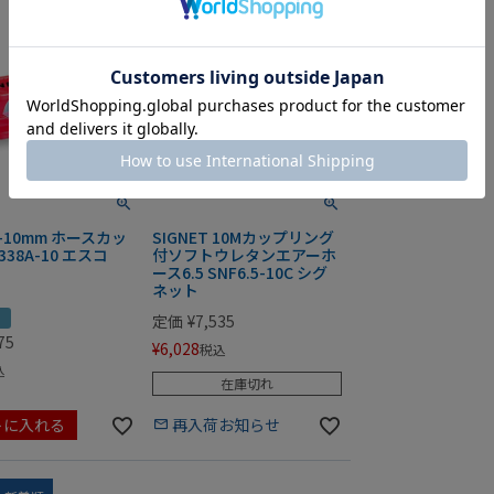
3-10mm ホースカッ
SIGNET 10Mカップリング
338A-10 エスコ
付ソフトウレタンエアーホ
ース6.5 SNF6.5-10C シグ
ネット
り
定価
¥
7,535
75
¥
6,028
税込
込
在庫切れ
トに入れる
再入荷お知らせ