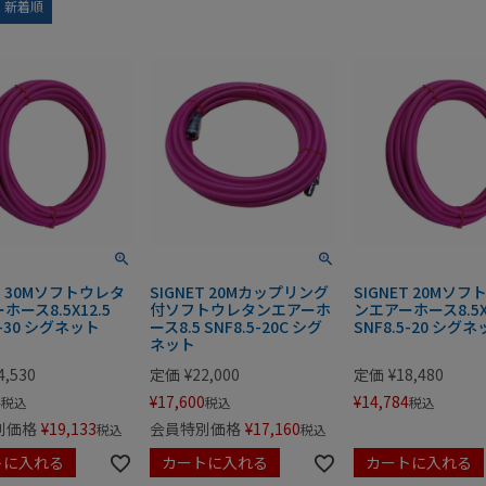
新着順
ET 30Mソフトウレタ
SIGNET 20Mカップリング
SIGNET 20Mソ
ホース8.5X12.5
付ソフトウレタンエアーホ
ンエアーホース8.5X1
5-30 シグネット
ース8.5 SNF8.5-20C シグ
SNF8.5-20 シグ
ネット
4,530
定価
¥
22,000
定価
¥
18,480
4
¥
17,600
¥
14,784
税込
税込
税込
別価格
¥
19,133
会員特別価格
¥
17,160
税込
税込
トに入れる
カートに入れる
カートに入れる