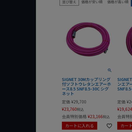
並び替え
価格が安い順
価格が高い順
SIGNET 30Mカップリング
SIGN
付ソフトウレタンエアーホ
ンエアー
ース8.5 SNF8.5-30C シグ
SNF8.
ネット
定価
¥
29,700
定価
¥
2
¥
23,760
¥
19,62
税込
会員特別価格
¥
23,166
会員特
税込
カートに入れる
カー