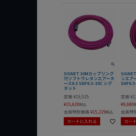
SIGNET 30Mカップリング
SIGN
付ソフトウレタンエアーホ
ンエアー
ース6.5 SNF6.5-30C シグ
SNF6.
ネット
定価
¥
19,525
定価
¥
1
¥
15,620
¥
9,680
税込
会員特別価格
¥
15,229
会員特
税込
カートに入れる
カー