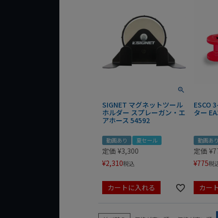
SIGNET マグネットツール
ESCO 
ホルダー スプレーガン・エ
ター EA
アホース 54592
動画あり
夏セール
動画あ
定価
¥
3,300
定価
¥
7
¥
2,310
¥
775
税込
税
カートに入れる
カー