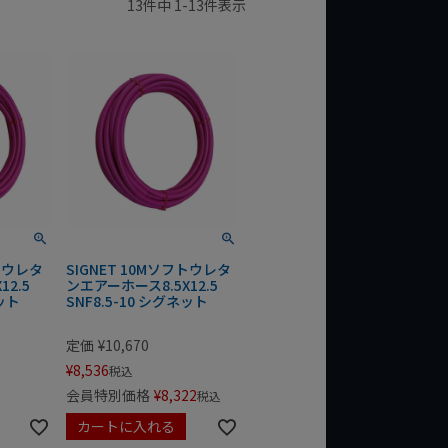
13
件中
1
-
13
件表示
フトウレタ
SIGNET 10Mソフトウレタ
2.5
ンエアーホース8.5X12.5
ネット
SNF8.5-10 シグネット
定価
¥
10,670
¥
8,536
税込
会員特別価格
¥
8,322
税込
カートに入れる