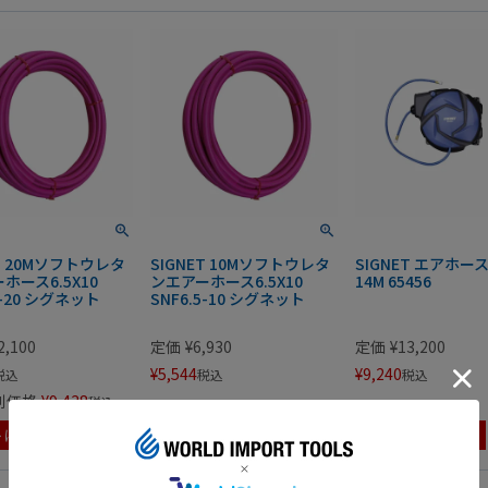
ET 20Mソフトウレタ
SIGNET 10Mソフトウレタ
SIGNET エアホー
ホース6.5X10
ンエアーホース6.5X10
14M 65456
5-20 シグネット
SNF6.5-10 シグネット
2,100
定価
¥
6,930
定価
¥
13,200
¥
5,544
¥
9,240
税込
税込
税込
別価格
¥
9,438
税込
トに入れる
カートに入れる
カートに入れる