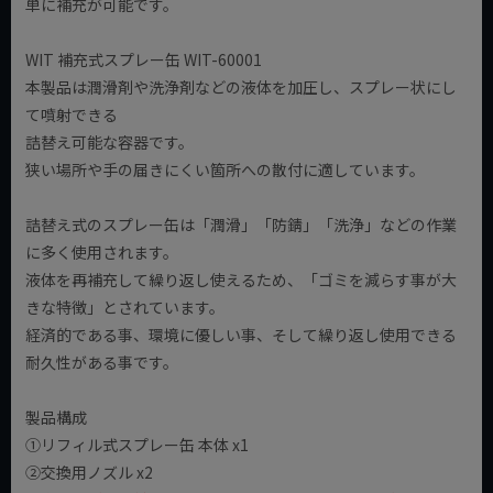
単に補充が可能です。
WIT 補充式スプレー缶 WIT-60001
本製品は潤滑剤や洗浄剤などの液体を加圧し、スプレー状にし
て噴射できる
詰替え可能な容器です。
狭い場所や手の届きにくい箇所への散付に適しています。
詰替え式のスプレー缶は「潤滑」「防錆」「洗浄」などの作業
に多く使用されます。
液体を再補充して繰り返し使えるため、「ゴミを減らす事が大
きな特徴」とされています。
経済的である事、環境に優しい事、そして繰り返し使用できる
耐久性がある事です。
製品構成
①リフィル式スプレー缶 本体 x1
②交換用ノズル x2