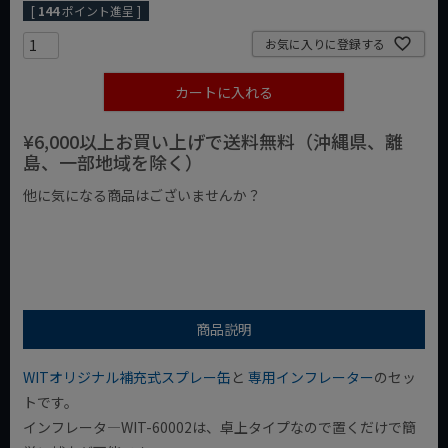
[
144
ポイント進呈 ]
お気に入りに登録する
カートに入れる
¥6,000以上お買い上げで送料無料（沖縄県、離
島、一部地域を除く）
他に気になる商品はございませんか？
¥1,000以下の商品
¥1,000台の商品
¥2,000台の商品
商品説明
WITオリジナル補充式スプレー缶
と
専用インフレーター
のセッ
トです。
インフレータ―WIT-60002は、卓上タイプなので置くだけで簡