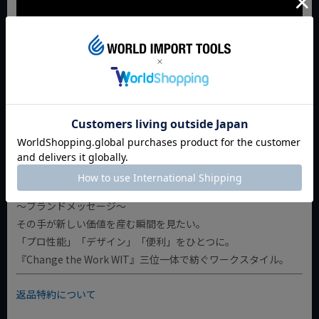
WITは、当店ワールドインポートツールズが立ち上げた日本発
の製品ブランドです。
プロメカニックの現場の声をもとに企画され、高品質・手頃な
価格・かゆい所に手が届くユニークさを兼ね備えた工具を展開
しています。
～ブランドメッセージ～
その手が新しい価値を産む瞬間を見たい。
「プロ性能」「デザイン」「便利」をひとつに。
『Change the Work WIT』三位一体で紡ぐワークスタイル。
返品特約について