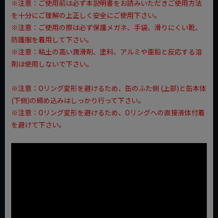
※注意：ご使用前は必ず本説明書をお読みいただきご使用方法
を十分にご理解の上正しく安全にご使用下さい。
※注意：ご使用の際は必ず保護メガネ、手袋、滑りにくい靴、
防護服を着用して下さい。
※注意：粘土の高い潤滑剤、塗料、アルミや亜鉛と反応する溶
剤は使用しないで下さい。
※注意：Oリング変形を避けるため、缶のふた側 (上部)と缶本体
(下側)の締め込みはしっかり行って下さい。
※注意：Oリング変形を避けるため、Oリングへの直接液体付着
を避けて下さい。