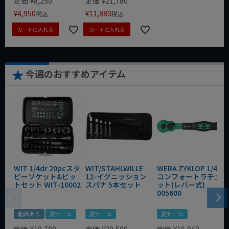
定価
¥
8,250
定価
¥
21,780
¥
4,950
¥
11,880
税込
税込
カートに入れる
カートに入れる
今週のおすすめアイテム
WIT 1/4dr 20pcスタ
WIT/STAHLWILLE
WERA ZYKLOP 1/4"
ビーソケット&ビッ
12-イグニッション
コンフォートラチェ
トセット WIT-10002
スパナ 5本セット
ット(レバー式)
005600
動画あり
夏セール
夏セール
夏セール