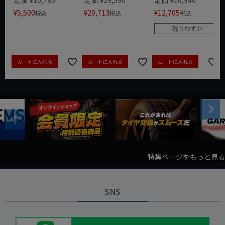
定価
¥
10,780
定価
¥
29,590
定価
¥
16,940
¥
5,500
¥
20,713
¥
12,705
税込
税込
税込
残りわずか
カートに入れる
カートに入れる
カートに入れる
Next
Previous
特集ページをもっと見る
SNS