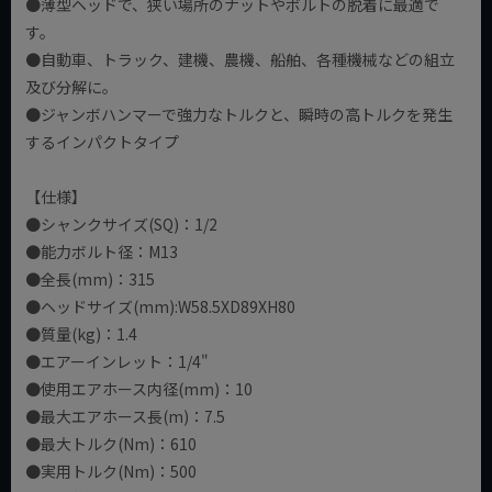
●薄型ヘッドで、狭い場所のナットやボルトの脱着に最適で
す。
●自動車、トラック、建機、農機、船舶、各種機械などの組立
及び分解に。
●ジャンボハンマーで強力なトルクと、瞬時の高トルクを発生
するインパクトタイプ
【仕様】
●シャンクサイズ(SQ)：1/2
●能力ボルト径：M13
●全長(mm)：315
●ヘッドサイズ(mm):W58.5XD89XH80
●質量(kg)：1.4
●エアーインレット：1/4"
●使用エアホース内径(mm)：10
●最大エアホース長(m)：7.5
●最大トルク(Nm)：610
●実用トルク(Nm)：500