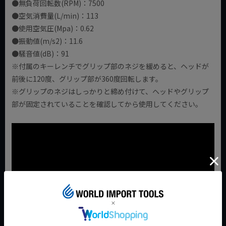
●無負荷回転数(RPM)：7500
●空気消費量(L/min)：113
●使用空気圧(Mpa)：0.62
●振動値(m/s2)：11.6
●騒音値(dB)：91
※付属のキーレンチでグリップ部のネジを緩めると、ヘッドが
前後に120度、グリップ部が360度回転します。
※グリップのネジはしっかりと締め付けて、ヘッドやグリップ
部が固定されていることを確認してから使用してください。