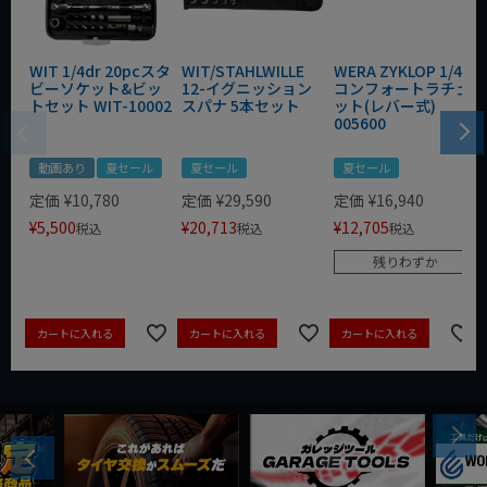
WIT 1/4dr 20pcスタ
WIT/STAHLWILLE
WERA ZYKLOP 1/4"
ビーソケット&ビッ
12-イグニッション
コンフォートラチェ
トセット WIT-10002
スパナ 5本セット
ット(レバー式)
005600
動画あり
夏セール
夏セール
夏セール
定価
¥
10,780
定価
¥
29,590
定価
¥
16,940
¥
5,500
¥
20,713
¥
12,705
税込
税込
税込
残りわずか
カートに入れる
カートに入れる
カートに入れる
Next
Previous