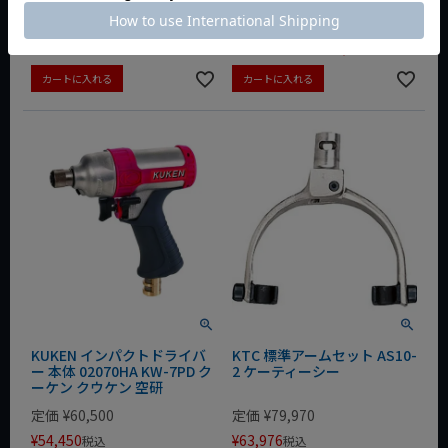
定価
¥
21,780
¥
48,510
税込
¥
11,880
税込
会員特別価格
¥
47,432
税込
カートに入れる
カートに入れる
KUKEN インパクトドライバ
KTC 標準アームセット AS10-
ー 本体 02070HA KW-7PD ク
2 ケーティーシー
ーケン クウケン 空研
定価
¥
60,500
定価
¥
79,970
¥
54,450
¥
63,976
税込
税込