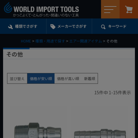
メニュー
種類でさがす
メーカーでさがす
キーワード
HOME
種類・用途で探す
エアー関連アイテム
その他
その他
並び替え
価格が安い順
価格が高い順
新着順
15
件中
1
-
15
件表示