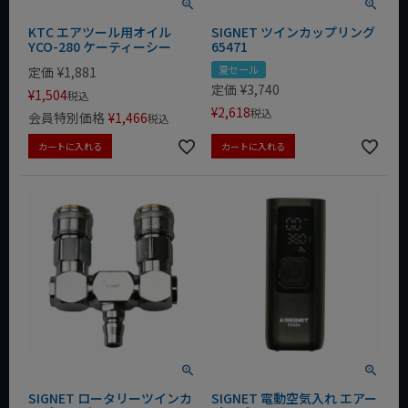
KTC エアツール用オイル
SIGNET ツインカップリング
YCO-280 ケーティーシー
65471
夏セール
定価
¥
1,881
定価
¥
3,740
¥
1,504
税込
¥
2,618
税込
会員特別価格
¥
1,466
税込
カートに入れる
カートに入れる
SIGNET ロータリーツインカ
SIGNET 電動空気入れ エアー