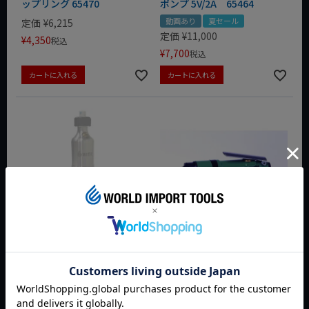
ップリング 65470
ポンプ 5V/2A 65464
動画あり
夏セール
定価
¥
6,215
定価
¥
11,000
¥
4,350
税込
¥
7,700
税込
カートに入れる
カートに入れる
WIT 補充式スプレー缶用 イ
KUKEN インパクトドライバ
ンフレーター WIT-60002
ー 本体 02052HA-S KW-50S
クーケン クウケン 空研
動画あり
夏セール
定価
¥
53,900