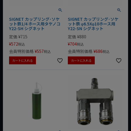
SIGNET カップリング･ソケ
SIGNET カップリング･ソケ
ット鉄1/4 ホース用タケノコ
ット鉄 φ6.5Xφ10ホース用
Y22-SH シグネット
Y22-SN シグネット
定価
¥
715
定価
¥
880
¥
572
¥
704
税込
税込
会員特別価格
¥
557
会員特別価格
¥
686
税込
税込
カートに入れる
カートに入れる