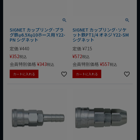
SIGNET カップリング･プラ
SIGNET カップリング･ソケ
グ鉄φ6.5Xφ10ホース用 Y22-
ット鉄PT1/4 オネジ Y22-SM
PN シグネット
シグネット
定価
¥
440
定価
¥
715
¥
352
¥
572
税込
税込
会員特別価格
¥
343
会員特別価格
¥
557
税込
税込
カートに入れる
カートに入れる