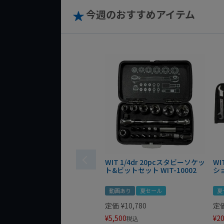
今週のおすすめアイテム
WIT 1/4dr 20pcスタビーソケッ
WI
ト&ビットセット WIT-10002
シ
動画あり
夏セール
夏
定価
¥
10,780
定
¥
5,500
¥
20
税込