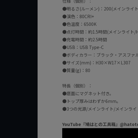
仕様（個別）：
●明るさ(ルーメン)：200(メインライト/
●演色：80CRI+
●色温度：6500K
●点灯時間：約1.5時間(メインライト/H
●充電時間：約2.5時間
●USB：USB Type-C
●ボディカラー：ブラック・アスファ
●サイズ(mm)：H30×W17×L307
●質量(g)：80
特長（個別）：
●底面にマグネット付き。
●トップ厚みはわずか6mm。
●3つの光源/メインライト/メインライ
YouTube『鳩はとの工具箱』@hato