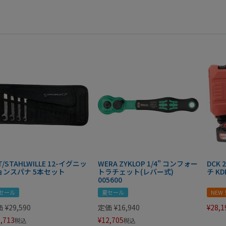
T/STAHLWILLE 12-イグニッ
WERA ZYKLOP 1/4" コンフォー
DCK
ョンスパナ 5本セット
トラチェット(レバー式)
チ KD
005600
セール
夏セール
NEW
価
¥
29,590
定価
¥
16,940
¥
28,1
,713
¥
12,705
税込
税込