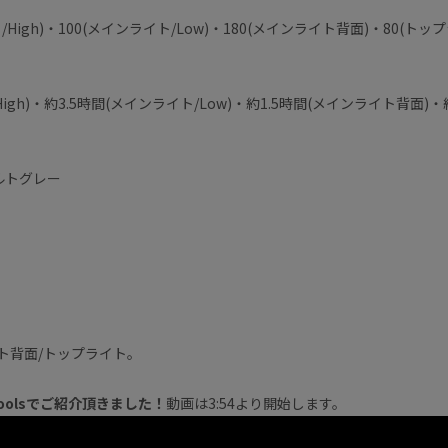
High)・100(メインライト/Low)・180(メインライト背面)・80(トッ
igh)・約3.5時間(メインライト/Low)・約1.5時間(メインライト背面)
ルトグレー
ト背面/トップライト。
toolsでご紹介頂きました！
動画は3:54より開始します。