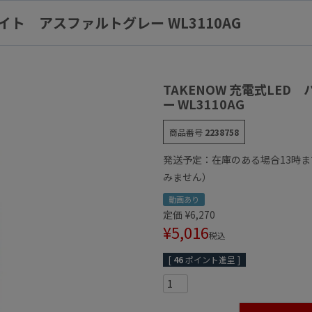
ライト アスファルトグレー WL3110AG
TAKENOW 充電式LED
ー WL3110AG
商品番号
2238758
発送予定：在庫のある場合13時
みません）
動画あり
定価
¥
6,270
¥
5,016
税込
[
46
ポイント進呈 ]