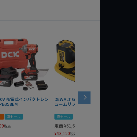
 20V 充電式インパクトレン
DEWALT GRABO 18V電動バキ
WIT/ST
PB358EM
ュームリフター DCE590N-XJ
ンチ 75
！
夏セール
夏セール
夏セール
99
定価
¥
61,600
定価
¥
24
税込
¥
43,120
¥
17,479
税込