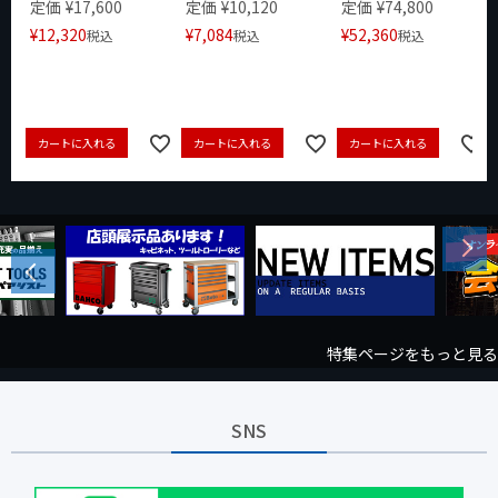
定価
¥
17,600
定価
¥
10,120
定価
¥
74,800
¥
12,320
¥
7,084
¥
52,360
税込
税込
税込
カートに入れる
カートに入れる
カートに入れる
Next
Previous
特集ページをもっと見る
SNS