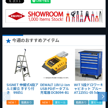
今週のおすすめアイテム
SIGNET 伸縮式4段ア
DEWALT 18V Li-ion
WIT 5段ドロワーキ
ルミ脚立 手すり付
USB PDポータブル
ャビネット ブルー
き 99851
充電器 DCB094-B1
AT22551-05 5dr
NEW！
動画あり
NEW！
夏セール
動画あり
夏セール