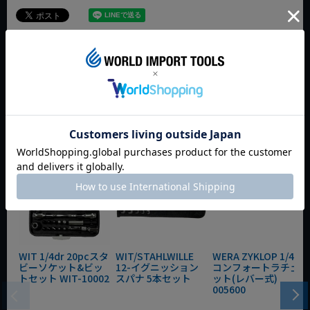
今週のおすすめアイテム
WIT 1/4dr 20pcスタ
WIT/STAHLWILLE
WERA ZYKLOP 1/4"
ビーソケット&ビッ
12-イグニッション
コンフォートラチェ
トセット WIT-10002
スパナ 5本セット
ット(レバー式)
005600