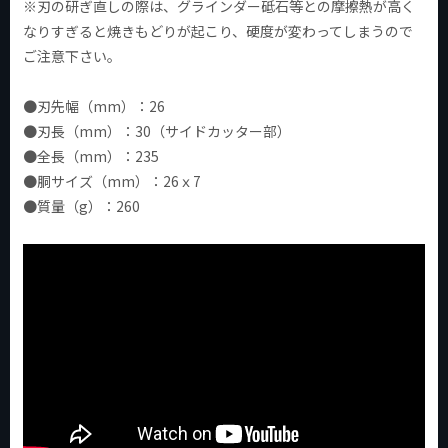
※刃の研ぎ直しの際は、グラインダー砥石等との摩擦熱が高く
なりすぎると焼きもどりが起こり、硬度が変わってしまうので
ご注意下さい。
●刃先幅（mm）：26
●刃長（mm）：30（サイドカッター部）
●全長（mm）：235
●胴サイズ（mm）：26ｘ7
●質量（g）：260