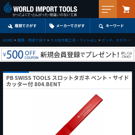
メニュー
種類でさがす
メーカーでさがす
キーワード
HOME
種類・用途で探す
その他作業工具・ライトe.t.c.
ポンチ、タガネ
P
PB SWISS TOOLS スロットタガネ ベント・サイド
カッター付 804.BENT