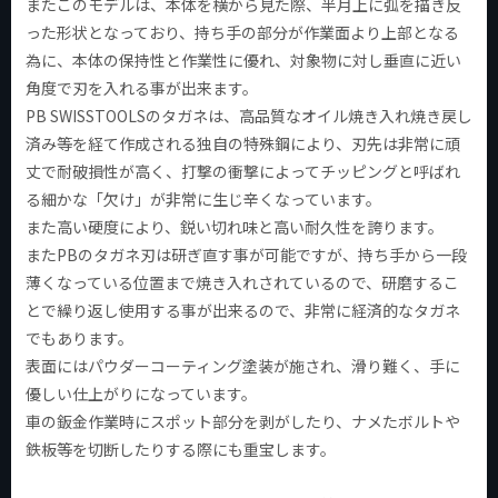
またこのモデルは、本体を横から見た際、半月上に弧を描き反
った形状となっており、持ち手の部分が作業面より上部となる
為に、本体の保持性と作業性に優れ、対象物に対し垂直に近い
角度で刃を入れる事が出来ます。
PB SWISSTOOLSのタガネは、高品質なオイル焼き入れ焼き戻し
済み等を経て作成される独自の特殊鋼により、刃先は非常に頑
丈で耐破損性が高く、打撃の衝撃によってチッピングと呼ばれ
る細かな「欠け」が非常に生じ辛くなっています。
また高い硬度により、鋭い切れ味と高い耐久性を誇ります。
またPBのタガネ刃は研ぎ直す事が可能ですが、持ち手から一段
薄くなっている位置まで焼き入れされているので、研磨するこ
とで繰り返し使用する事が出来るので、非常に経済的なタガネ
でもあります。
表面にはパウダーコーティング塗装が施され、滑り難く、手に
優しい仕上がりになっています。
車の鈑金作業時にスポット部分を剥がしたり、ナメたボルトや
鉄板等を切断したりする際にも重宝します。