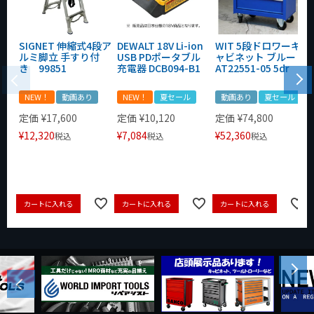
SIGNET 伸縮式4段ア
DEWALT 18V Li-ion
WIT 5段ドロワーキ
ルミ脚立 手すり付
USB PDポータブル
ャビネット ブルー
き 99851
充電器 DCB094-B1
AT22551-05 5dr
NEW！
動画あり
NEW！
夏セール
動画あり
夏セール
定価
¥
17,600
定価
¥
10,120
定価
¥
74,800
¥
12,320
¥
7,084
¥
52,360
税込
税込
税込
カートに入れる
カートに入れる
カートに入れる
Next
Previous