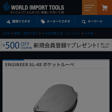
メニュー
種類でさがす
メーカーでさがす
キーワード
HOME
種類・用途で探す
その他作業工具・ライトe.t.c.
その他
ENGINEE
ENGINEER SL-48 ポケットルーペ