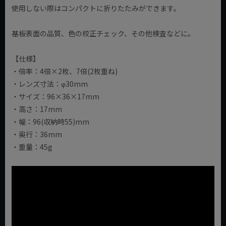
使用しない際はコンパクトに折りたたみができます。
基板表面の品質、色の校正チェック、その他検査などに。
【仕様】
・倍率：4倍×2枚、7倍(2枚重ね)
・レンズ寸法：φ30mm
・サイズ：96×36×17mm
・高さ：17mm
・幅：96(収納時55)mm
・奥行：36mm
・重量：45g