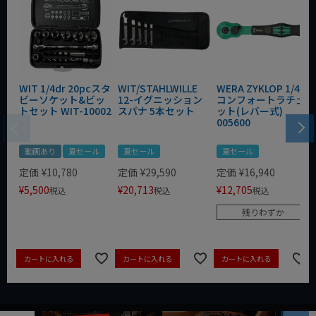
WIT 1/4dr 20pcスタ
WIT/STAHLWILLE
WERA ZYKLOP 1/4"
ビーソケット&ビッ
12-イグニッション
コンフォートラチェ
トセット WIT-10002
スパナ 5本セット
ット(レバー式)
005600
動画あり
夏セール
夏セール
夏セール
定価
¥
10,780
定価
¥
29,590
定価
¥
16,940
¥
5,500
¥
20,713
¥
12,705
税込
税込
税込
残りわずか
カートに入れる
カートに入れる
カートに入れる