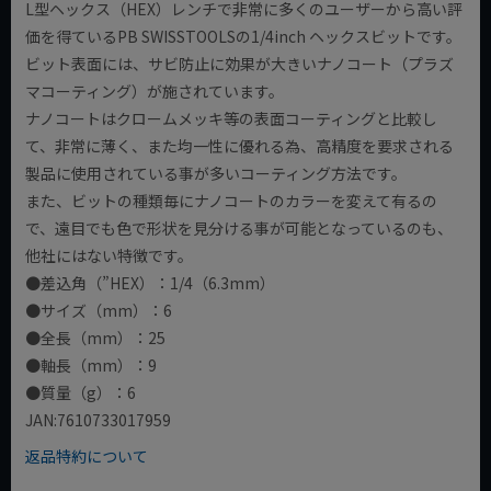
L型ヘックス（HEX）レンチで非常に多くのユーザーから高い評
価を得ているPB SWISSTOOLSの1/4inch ヘックスビットです。
ビット表面には、サビ防止に効果が大きいナノコート（プラズ
マコーティング）が施されています。
ナノコートはクロームメッキ等の表面コーティングと比較し
て、非常に薄く、また均一性に優れる為、高精度を要求される
製品に使用されている事が多いコーティング方法です。
また、ビットの種類毎にナノコートのカラーを変えて有るの
で、遠目でも色で形状を見分ける事が可能となっているのも、
他社にはない特徴です。
●差込角（”HEX）：1/4（6.3mm）
●サイズ（mm）：6
●全長（mm）：25
●軸長（mm）：9
●質量（g）：6
JAN:7610733017959
返品特約について