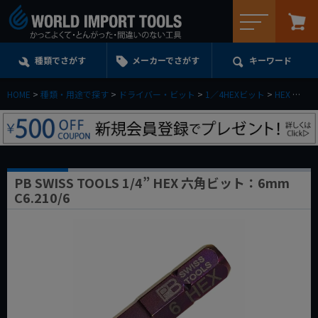
メニュー
種類でさがす
メーカーでさがす
キーワード
HOME
種類・用途で探す
ドライバー・ビット
1／4HEXビット
HEX
PB 
PB SWISS TOOLS 1/4” HEX 六角ビット：6mm
C6.210/6