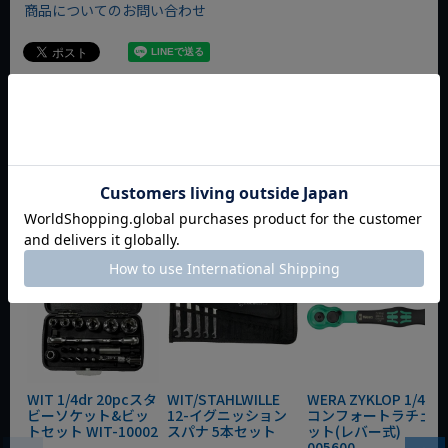
商品についてのお問い合わせ
今週のおすすめアイテム
WIT 1/4dr 20pcスタ
WIT/STAHLWILLE
WERA ZYKLOP 1/4"
ビーソケット&ビッ
12-イグニッション
コンフォートラチェ
トセット WIT-10002
スパナ 5本セット
ット(レバー式)
005600