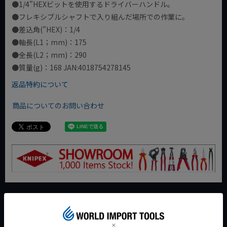
●1/4”HEXビットを使用するドライバーハンドル。
●フレキシブルシャフトで入り組んだ場所での作業に。
●差込角(”HEX)：1/4
●軸長(L1；mm)：175
●全長(L2；mm)：290
●質量(g)：168 JAN:4018754278145
返品特約について
商品についてのお問い合わせ
今週のおすすめアイテム