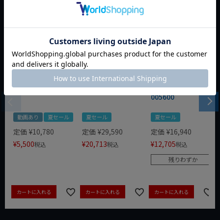
WIT 1/4dr 20pcスタ
WIT/STAHLWILLE
WERA ZYKLOP 1/4"
ビーソケット&ビッ
12-イグニッション
コンフォートラチェ
トセット WIT-10002
スパナ 5本セット
ット(レバー式)
005600
動画あり
夏セール
夏セール
夏セール
定価
¥
10,780
定価
¥
29,590
定価
¥
16,940
¥
5,500
¥
20,713
¥
12,705
税込
税込
税込
残りわずか
カートに入れる
カートに入れる
カートに入れる