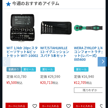
今週のおすすめアイテム
WIT 1/4dr 20pcスタ
WIT/STAHLWILLE
WERA ZYKLOP 1/4"
ビーソケット&ビッ
12-イグニッション
コンフォートラチェ
トセット WIT-10002
スパナ 5本セット
ット(レバー式)
005600
動画あり
夏セール
夏セール
夏セール
定価
¥
10,780
定価
¥
29,590
定価
¥
16,940
¥
5,500
¥
20,713
¥
12,705
税込
税込
税込
残りわずか
カートに入れる
カートに入れる
カートに入れる