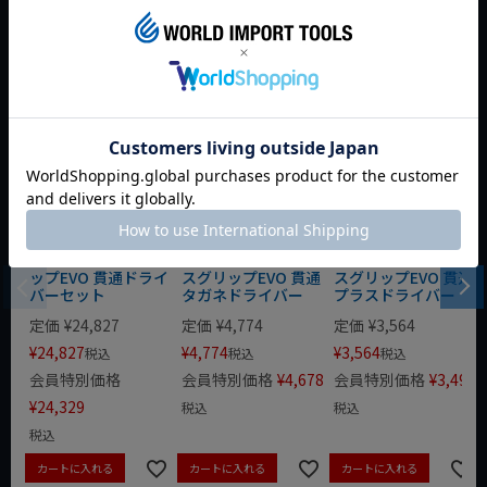
おすすめ商品
PB SwissGrip EVO
PB SwissGrip EVO
PB SwissGrip EVO
38249.D スイスグリ
38820.3-155D スイ
38190.1-80DS スイ
ップEVO 貫通ドライ
スグリップEVO 貫通
スグリップEVO 貫通
バーセット
タガネドライバー
プラスドライバー
定価
¥
24,827
定価
¥
4,774
定価
¥
3,564
¥
24,827
¥
4,774
¥
3,564
税込
税込
税込
会員特別価格
会員特別価格
¥
4,678
会員特別価格
¥
3,492
¥
24,329
税込
税込
税込
カートに入れる
カートに入れる
カートに入れる