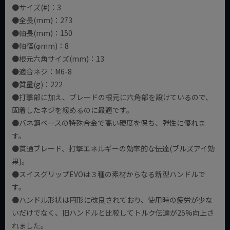
●サイズ(#)：3
●全長(mm)：273
●軸長(mm)：150
●軸径(φmm)：8
●根元六角サイズ(mm)：13
●適合ネジ：M6-8
●質量(g)：222
●打撃部に加え、ブレードの根元に六角部を設けているので、
固着したネジを緩めるのに最適です。
●バネ鋼ベースの特殊合金で高い硬度を保ち、弾性に優れま
す。
●貫通ブレード、打撃エネルギーの効率的な伝達(ブルズアイ効
果)。
●スイスグリップEVOは３種の素材からなる新型ハンドルで
す。
●ハンドル形状は円形に改良されており、使用時の疲労が少な
いだけでなく、旧ハンドルと比較してトルク伝達が25%向上さ
れました。