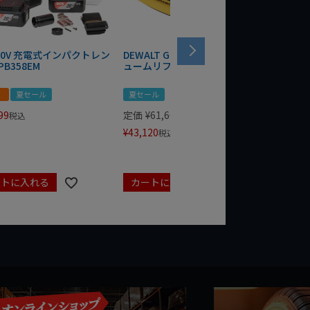
 20V 充電式インパクトレン
DEWALT GRABO 18V電動バキ
WIT/ST
PB358EM
ュームリフター DCE590N-XJ
ンチ 75
！
夏セール
夏セール
夏セール
99
定価
¥
61,600
定価
¥
24
税込
¥
43,120
¥
17,479
税込
ートに入れる
カートに入れる
カート