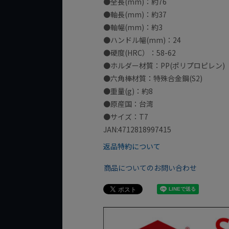
●全長(mm)：約76
●軸長(mm)：約37
●軸幅(mm)：約3
●ハンドル幅(mm)：24
●硬度(HRC）：58-62
●ホルダー材質：PP(ポリプロピレン)
●六角棒材質：特殊合金鋼(S2)
●重量(g)：約8
●原産国：台湾
●サイズ：T7
JAN:4712818997415
返品特約について
商品についてのお問い合わせ