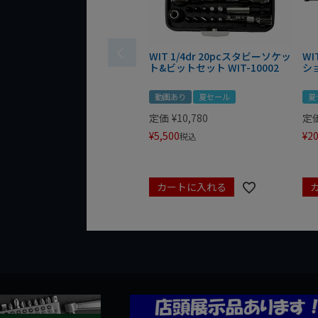
WIT 1/4dr 20pcスタビーソケッ
WI
ト&ビットセット WIT-10002
シ
動画あり
夏セール
夏
定価
¥
10,780
定
¥
5,500
¥
20
税込
カートに入れる