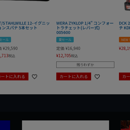
T/STAHLWILLE 12-イグニッ
WERA ZYKLOP 1/4" コンフォー
DCK
ョンスパナ 5本セット
トラチェット(レバー式)
チ KD
005600
セール
夏セール
NEW
価
¥
29,590
定価
¥
16,940
¥
28,1
,713
¥
12,705
税込
税込
残りわずか
カートに入れる
カートに入れる
カ