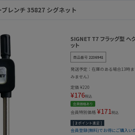
ーブレンチ 35827 シグネット
SIGNET T7 フラッグ型 
ット
商品番号
2236941
発送予定：在庫のある場合13時
みません）
定価
¥
220
¥
176
税込
会員価格あり
¥
171
会員特別価格
税込
[
2
ポイント進呈 ]
会員登録(無料)でお得にご購入い