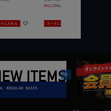
¥
43,120
¥
17,479
税込
ートに入れる
カートに入れる
カート
Next