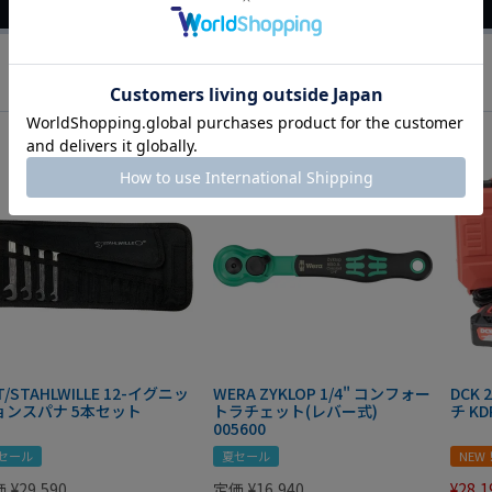
T/STAHLWILLE 12-イグニッ
WERA ZYKLOP 1/4" コンフォー
DCK
ョンスパナ 5本セット
トラチェット(レバー式)
チ KD
005600
セール
夏セール
NEW
価
¥
29,590
定価
¥
16,940
¥
28,1