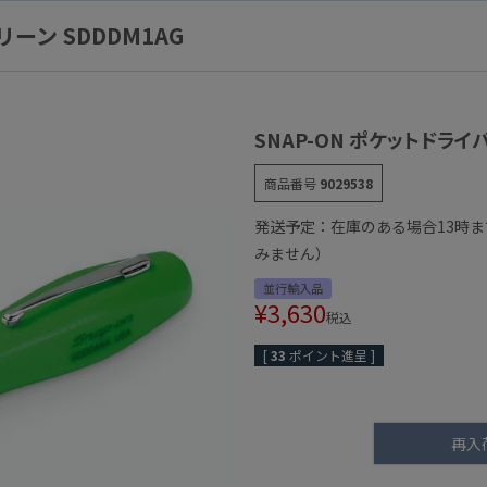
リーン SDDDM1AG
SNAP-ON ポケットドライバ
商品番号
9029538
発送予定：在庫のある場合13時
みません）
並行輸入品
¥
3,630
税込
[
33
ポイント進呈 ]
再入