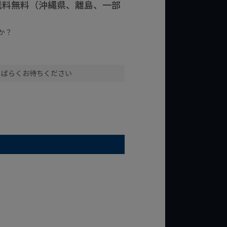
で送料無料（沖縄県、離島、一部
か？
台の商品
¥2,000台の商品
しばらくお待ちください