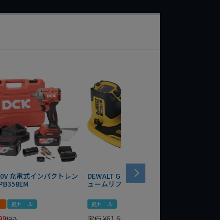
 20V 充電式インパクトレン
DEWALT GRABO 18V電動バキ
WIT/ST
PB358EM
ュームリフター DCE590N-XJ
ンチ 75
！
夏セール
夏セール
夏セール
99
定価
¥
61,600
定価
¥
24
税込