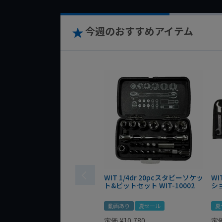
今週のおすすめアイテム
WIT 1/4dr 20pcスタビーソケッ
WI
ト&ビットセット WIT-10002
シ
動画あり
夏セール
夏
定価
¥
10,780
定